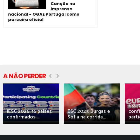
Canção na
imprensa
nacional - OGAE Portugal como
parceira oficial
A NÃO PERDER
ESC 
JESC 2026: 16 países
ESC 2027: Burgas e
conf
confirmados
Sófia na corrida...
parti