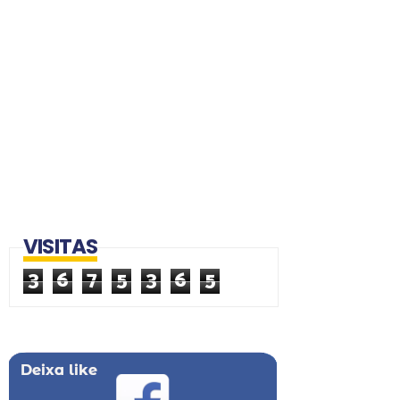
VISITAS
3
6
7
5
3
6
5