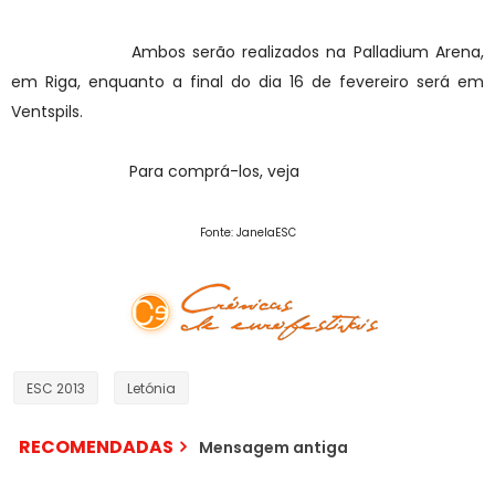
espectáculos dos dias 8 e 9
de fevereiro.
Ambos serão realizados na Palladium Arena,
em Riga, enquanto a final do dia 16 de fevereiro será em
Ventspils.
Para comprá-los, veja
[AQUI]!
Fonte: JanelaESC
Visite o nosso facebook oficial!
ESC 2013
Letónia
RECOMENDADAS
[Entrevista] Laura
Mensagem antiga
Rizzotto: "O foco
principal é a canção (...)