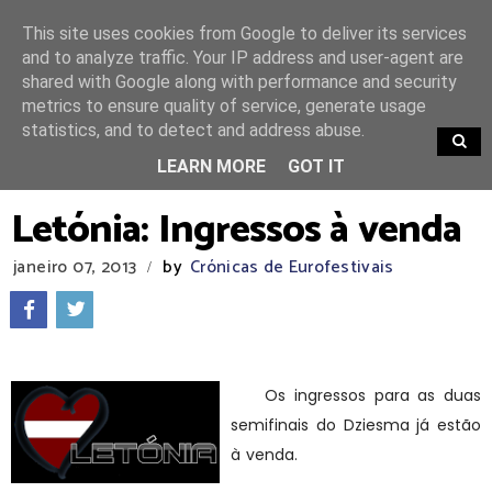
This site uses cookies from Google to deliver its services
and to analyze traffic. Your IP address and user-agent are
shared with Google along with performance and security
metrics to ensure quality of service, generate usage
statistics, and to detect and address abuse.
TRENDING
LEARN MORE
GOT IT
Letónia: Ingressos à venda
janeiro 07, 2013
by
Crónicas de Eurofestivais
/
Os ingressos para as duas
semifinais do Dziesma já estão
à venda.
Custam 7 Euros para
acompanhar os