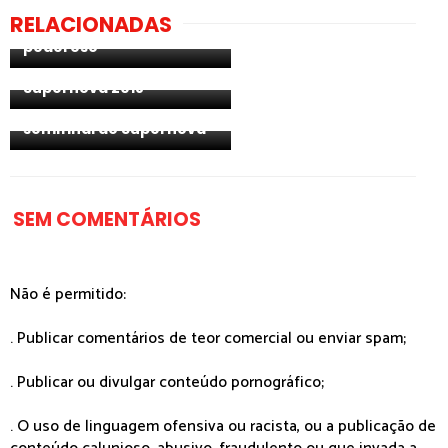
quero que tenha um
RELACIONADAS
clima misterioso e
Letónia: revelada
poderoso"
wildcard e ordem de
atuação para a final do
Supernova 2018
Letónia: conheça os
resultados da 3ª
semifinal do Supernova
SEM COMENTÁRIOS
Não é permitido:
. Publicar comentários de teor comercial ou enviar spam;
. Publicar ou divulgar conteúdo pornográfico;
. O uso de linguagem ofensiva ou racista, ou a publicação de