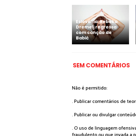
Eslovénia: Rebeka
Dremelj regressa
com canção de
Babić
SEM COMENTÁRIOS
Não é permitido:
. Publicar comentários de teo
. Publicar ou divulgar conteúd
. O uso de linguagem ofensiva
fraudulento ou que invada a p