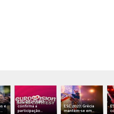
ESC 2027: EBU
as e
confirma a
ESC 2027: Grécia
E
..
participação...
mantém-se em...
c