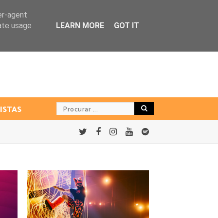
er-agent
rate usage
LEARN MORE
GOT IT
ISTAS