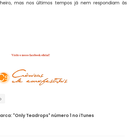
inheiro, mas nos últimos tempos já nem respondiam às
s anos, e depois da referida comunicação à imprensa,
compositores de
For Eternity
"ainda hoje".
Fonte: ESCPortugal/Imagem: Google
Visite o nosso facebook oficial!
o
rca: "Only Teadrops" número 1 no iTunes