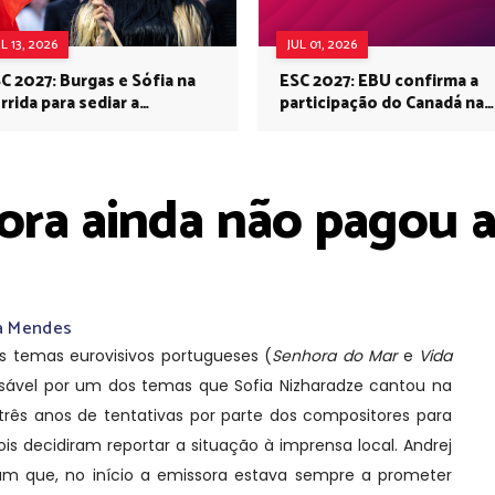
UL 13, 2026
JUL 01, 2026
C 2027: Burgas e Sófia na
ESC 2027: EBU confirma a
rrida para sediar a
participação do Canadá na
rovisão no próximo ano
Eurovisão do próximo ano
ora ainda não pagou a
ca Mendes
emas eurovisivos portugueses (
Senhora do Mar
e
Vida
ável por um dos temas que Sofia Nizharadze cantou na
 três anos de tentativas por parte dos compositores para
is decidiram reportar a situação à imprensa local. Andrej
am que, no início a emissora estava sempre a prometer