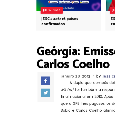
JUL 24, 2026
J
JESC 2026: 16 países
ES
confirmados
co
Eu
Geórgia: Emiss
Carlos Coelho
janeiro 28, 2013
by
Jessi
/
A dupla que compôs dois t
Minha)
foi também a respons
final nacional em 2010. Após
que a GPB lhes pagasse, os do
Babic e Carlos Coelho afirm