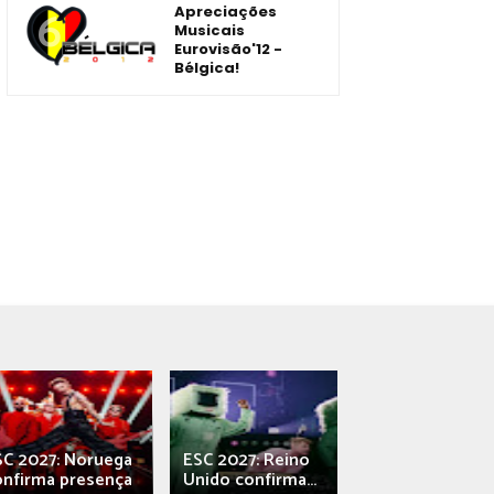
Apreciações
Musicais
Eurovisão'12 -
Bélgica!
SC 2027: Noruega
ESC 2027: Reino
França: Alec e
onfirma presença
Unido confirma...
Qali" represen