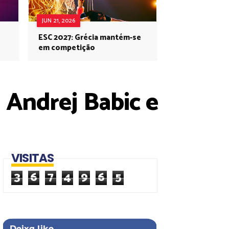
JUN 21, 2026
ESC 2027: Grécia mantém-se
em competição
 Andrej Babic e
VISITAS
3
6
7
4
9
6
5