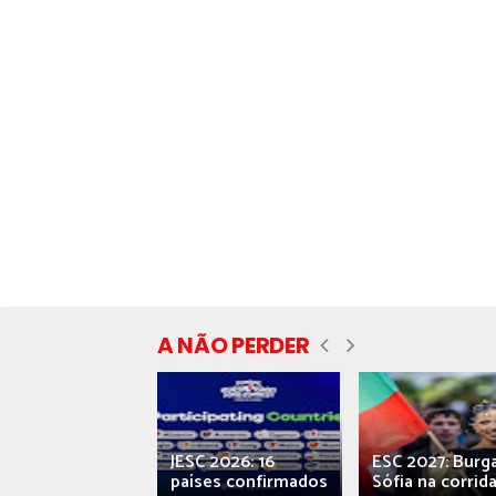
A NÃO PERDER
ecial] ‘Viva,
JESC 2026: 16
ESC 2027: Burg
ova’: o caos...
países confirmados
Sófia na corrida.