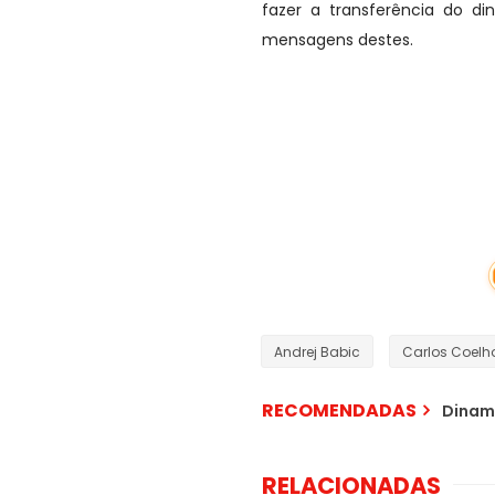
fazer a transferência do d
mensagens destes.
Após trê
a GPB promete pagar aos 
Andrej Babic
Carlos Coelh
RECOMENDADAS
Dinama
RELACIONADAS