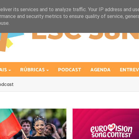
liver its services and to analyze traffic. Your IP address and us
rmance and security metrics to ensure quality of service, gene
buse.
AIS
RÚBRICAS
PODCAST
AGENDA
ENTREV
odcast