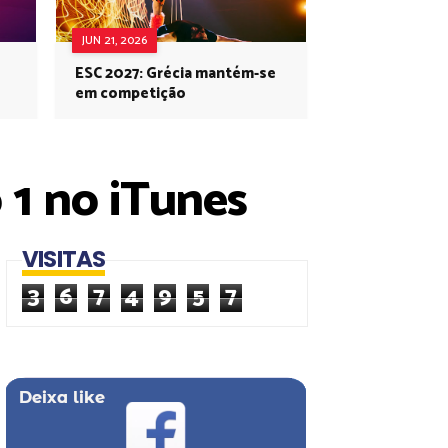
JUN 21, 2026
ESC 2027: Grécia mantém-se
em competição
 1 no iTunes
VISITAS
3
6
7
4
9
5
7