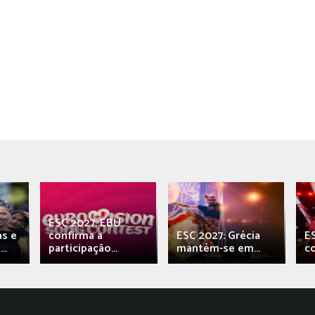
ESC 2027: EBU
as e
confirma a
ESC 2027: Grécia
E
..
participação...
mantém-se em...
c