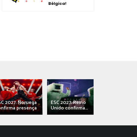
Bélgica!
SC 2027: Noruega
ESC 2027: Reino
França: Alec e
onfirma presença
Unido confirma...
Qali" represen