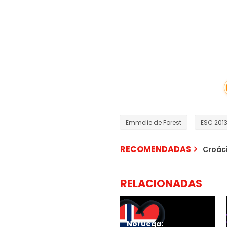
Emmelie de Forest
ESC 201
RECOMENDADAS
Croáci
RELACIONADAS
Noruega: