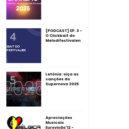
[PODCAST] EP. 3 -
O Clickbait do
Melodifestivalen
Letónia: oiça as
canções do
Supernova 2025
Apreciações
Musicais
Eurovisão'12 -