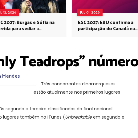
UL 13, 2026
JUL 01, 2026
C 2027: Burgas e Sófia na
ESC 2027: EBU confirma a
rrida para sediar a
participação do Canadá na
rovisão no próximo ano
Eurovisão do próximo ano
nly Teadrops" número
ca Mendes
Três concorrentes dinamarqueses
estão atualmente nos primeiros lugares
 Forest ocupa o primeiro lugar após ter vencido o
 Os segundo e terceiro classificados da final nacional
 lugares também no iTunes (
Unbreakable
em segundo e