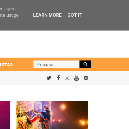
er-agent
rate usage
LEARN MORE
GOT IT
ISTAS