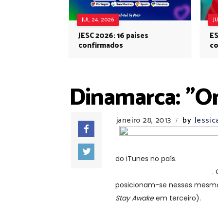
JUL 24, 2026
J
JESC 2026: 16 países
ES
confirmados
co
Eu
Dinamarca: "O
janeiro 28, 2013
by
Jessi
/
do iTunes no país.
Emmelie de
DMGP no passado Sábado
.
posicionam-se nesses mesmo
Stay Awake
em terceiro).