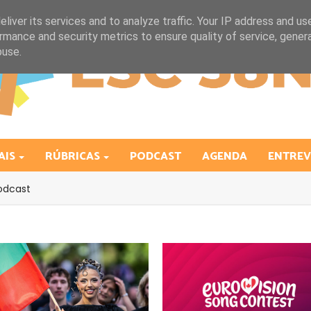
liver its services and to analyze traffic. Your IP address and us
rmance and security metrics to ensure quality of service, gene
buse.
AIS
RÚBRICAS
PODCAST
AGENDA
ENTREV
odcast