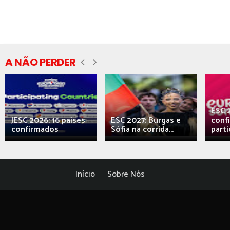
A NÃO PERDER
ESC 
JESC 2026: 16 países
ESC 2027: Burgas e
conf
confirmados
Sófia na corrida...
parti
Início
Sobre Nós