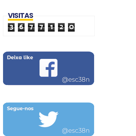
VISITAS
3
6
7
7
1
2
0