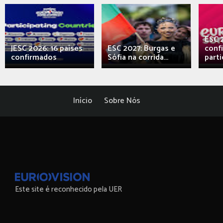
ESC 
JESC 2026: 16 países
ESC 2027: Burgas e
conf
confirmados
Sófia na corrida...
parti
Início
Sobre Nós
Este site é reconhecido pela UER