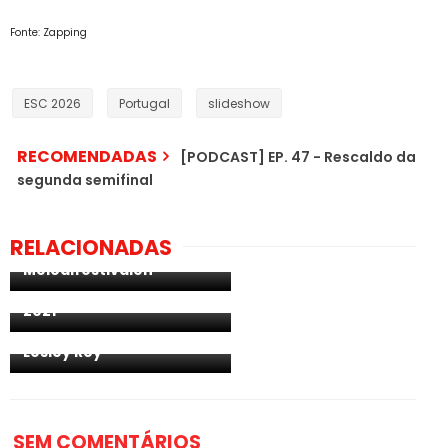
Fonte: Zapping
ESC 2026
Portugal
slideshow
RECOMENDADAS
[PODCAST] EP. 47 - Rescaldo da
segunda semifinal
Suécia: aceda aos
excertos dos ensaios da
RELACIONADAS
semifinal 4 do
Melodifestivalen
Alemanha: oiça a música
de Jendrik para o ESC
2021
Irlanda: oiça "Maps", de
Lesley Roy
SEM COMENTÁRIOS