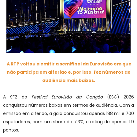
A RTP voltou a emitir a semifinal da Eurovisão em que
não participa em diferido e, por isso, fez números de
audiência mais baixos.
A SF2 do
Festival Eurovisão da Canção
(ESC) 2026
conquistou números baixos em termos de audiência. Com a
emissão em diferido, a gala conquistou apenas 188 mil e 700
espetadores, com um share de 7,3%, e rating de apenas 1.9
pontos.