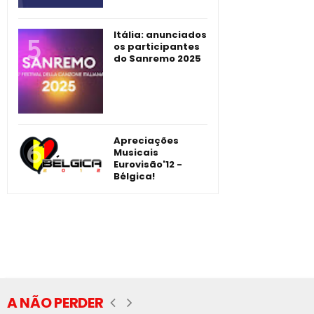
Itália: anunciados
os participantes
do Sanremo 2025
Apreciações
Musicais
Eurovisão'12 -
Bélgica!
A NÃO PERDER