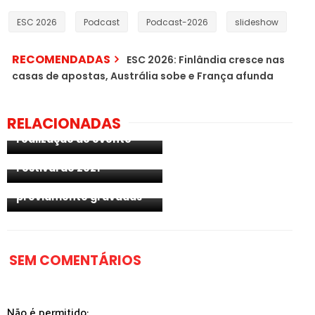
ESC 2026
Podcast
Podcast-2026
slideshow
RECOMENDADAS
ESC 2026: Finlândia cresce nas
casas de apostas, Austrália sobe e França afunda
ESC 2021: 4 cenários
RELACIONADAS
apresentados para a
ESC 2021: divisão das
realização do evento
semifinais da Eurovisão
2020 mantém-se para o
Festival de 2021
ESC 2021: atuações serão
previamente gravadas
SEM COMENTÁRIOS
Não é permitido: