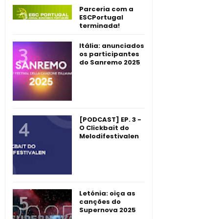
Parceria com a
ESCPortugal
terminada!
Itália: anunciados
os participantes
do Sanremo 2025
[PODCAST] EP. 3 -
O Clickbait do
Melodifestivalen
Letónia: oiça as
canções do
Supernova 2025