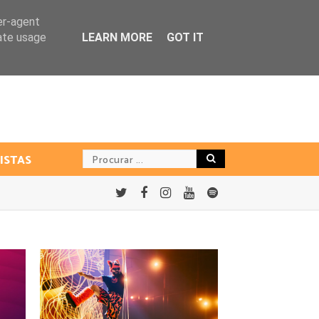
er-agent
rate usage
LEARN MORE
GOT IT
ISTAS