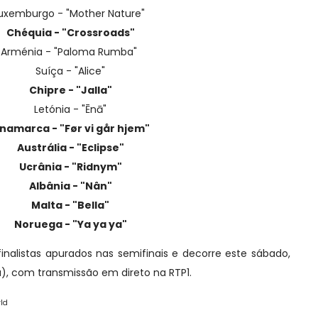
uxemburgo - "Mother Nature"
Chéquia - "Crossroads"
Arménia - "Paloma Rumba"
Suíça - "Alice"
Chipre - "Jalla"
Letónia - "Ēnā"
namarca - "Før vi går hjem"
Austrália - "Eclipse"
Ucrânia - "Ridnym"
Albânia - "Nân"
Malta - "Bella"
Noruega - "Ya ya ya"
finalistas apurados nas semifinais e decorre este sábado,
a), com transmissão em direto na RTP1.
rld