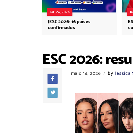
JUL 24, 2026
J
JESC 2026: 16 países
ES
confirmados
co
Eu
ESC 2026: resul
maio 14, 2026
by
Jessica
/