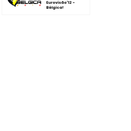
Eurovisão'12 -
Bélgica!