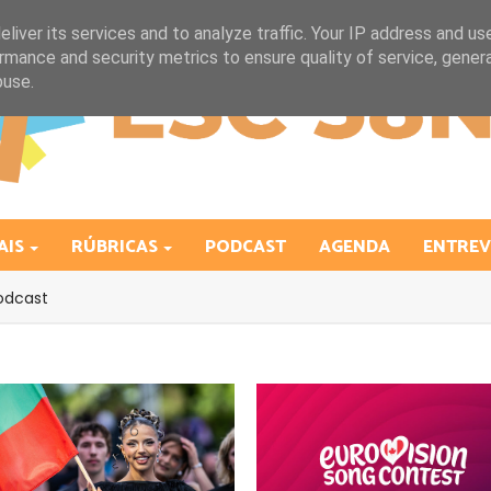
liver its services and to analyze traffic. Your IP address and us
rmance and security metrics to ensure quality of service, gene
buse.
AIS
RÚBRICAS
PODCAST
AGENDA
ENTREV
odcast