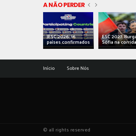
A NÃO PERDER
ecial] ‘Viva,
JESC 2026: 16
ESC 2027: Burg
ova’: o caos...
países confirmados
Sófia na corrida.
Início
Sobre Nós
© all rights reserved