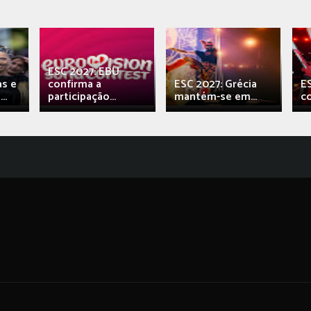
ESC 2027: EBU
as e
confirma a
ESC 2027: Grécia
E
..
participação...
mantém-se em...
c