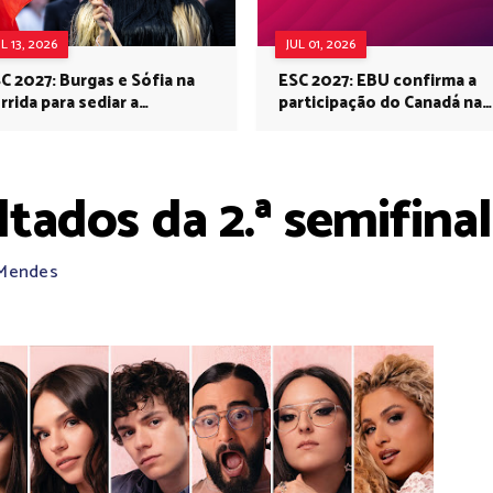
UL 13, 2026
JUL 01, 2026
C 2027: Burgas e Sófia na
ESC 2027: EBU confirma a
rrida para sediar a
participação do Canadá na
rovisão no próximo ano
Eurovisão do próximo ano
tados da 2.ª semifinal
 Mendes