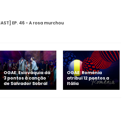
ST] EP. 46 - A rosa murchou
OGAE: Eslováquia dá
OGAE: Roménia
3 pontos à canção
atribui 12 pontos a
de Salvador Sobral
Itália