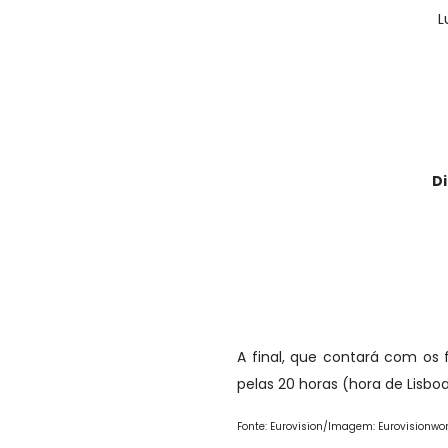
L
Di
A final, que contará com os 
pelas 20 horas (hora de Lisbo
Fonte: Eurovision/Imagem: Eurovisionwo