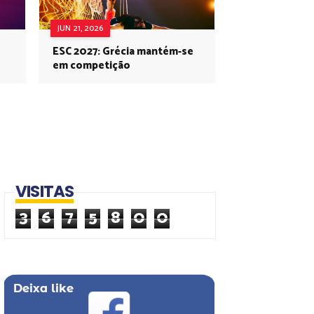
JUN 21, 2026
ESC 2027: Grécia mantém-se
em competição
VISITAS
3
6
7
5
8
0
0