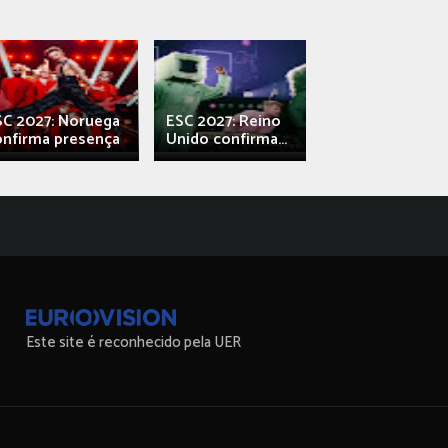
SC 2027: Noruega
ESC 2027: Reino
França: Alec e
onfirma presença
Unido confirma...
Qali" represen
Este site é reconhecido pela UER