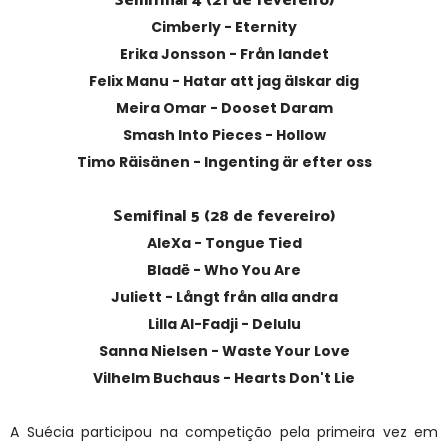
Semifinal 4 (21 de fevereiro)
Cimberly - Eternity
Erika Jonsson - Från landet
Felix Manu - Hatar att jag älskar dig
Meira Omar - Dooset Daram
Smash Into Pieces - Hollow
Timo Räisänen - Ingenting är efter oss
Semifinal 5 (28 de fevereiro)
AleXa - Tongue Tied
Bladë - Who You Are
Juliett - Långt från alla andra
Lilla Al-Fadji - Delulu
Sanna Nielsen - Waste Your Love
Vilhelm Buchaus - Hearts Don't Lie
A Suécia participou na competição pela primeira vez em