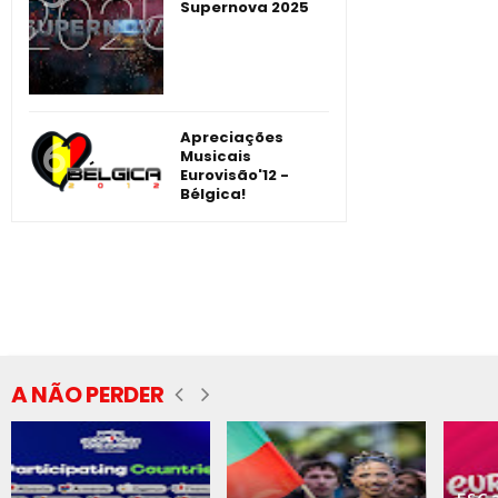
Supernova 2025
Apreciações
Musicais
Eurovisão'12 -
Bélgica!
A NÃO PERDER