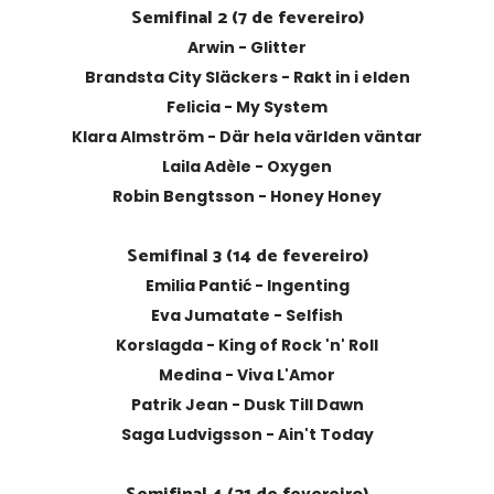
Semifinal 2 (7 de fevereiro)
Arwin - Glitter
Brandsta City Släckers - Rakt in i elden
Felicia - My System
Klara Almström - Där hela världen väntar
Laila Adèle - Oxygen
Robin Bengtsson - Honey Honey
Semifinal 3 (14 de fevereiro)
Emilia Pantić - Ingenting
Eva Jumatate - Selfish
Korslagda - King of Rock 'n' Roll
Medina - Viva L'Amor
Patrik Jean - Dusk Till Dawn
Saga Ludvigsson - Ain't Today