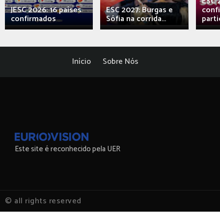
ESC 
JESC 2026: 16 países
ESC 2027: Burgas e
conf
confirmados
Sófia na corrida...
parti
Início
Sobre Nós
Este site é reconhecido pela UER
© all rights reserved