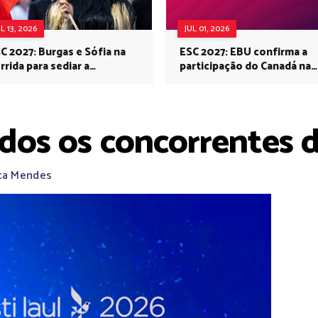
UL 13, 2026
JUL 01, 2026
C 2027: Burgas e Sófia na
ESC 2027: EBU confirma a
rrida para sediar a
participação do Canadá na
rovisão no próximo ano
Eurovisão do próximo ano
ados os concorrentes 
ica Mendes