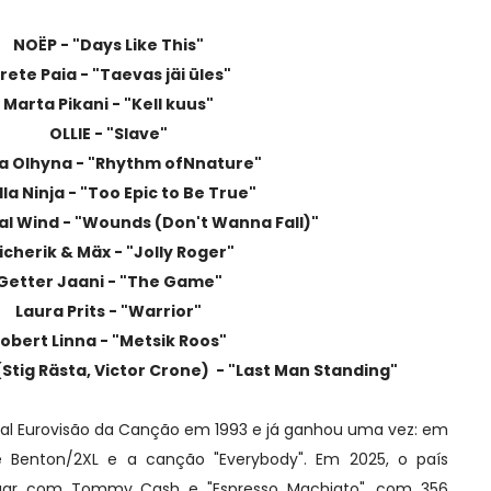
NOËP - "Days Like This"
rete Paia - "Taevas jäi üles"
Marta Pikani - "Kell kuus"
OLLIE - "Slave"
na Olhyna - "Rhythm ofNnature"
lla Ninja - "Too Epic to Be True"
al Wind - "Wounds (Don't Wanna Fall)"
icherik & Mäx - "Jolly Roger"
Getter Jaani - "The Game"
Laura Prits - "Warrior"
obert Linna - "Metsik Roos"
tig Rästa, Victor Crone) - "Last Man Standing"
ival Eurovisão da Canção em 1993 e já ganhou uma vez: em
 Benton/2XL e a canção "Everybody". Em 2025, o país
lugar com Tommy Cash e "Espresso Machiato", com 356