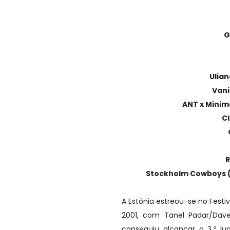
G
Ulia
Vani
ANT x Minim
Cl
R
Stockholm Cowboys (S
A Estónia estreou-se no Fest
2001, com Tanel Padar/Dave
conseguiu alcançar o 3.º 