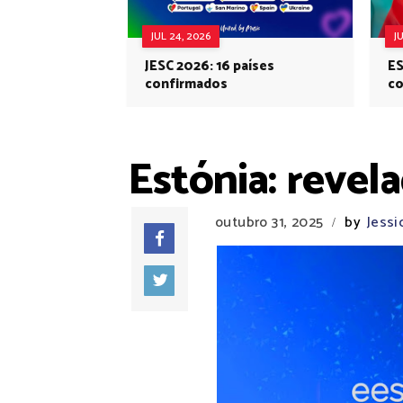
JUL 24, 2026
J
JESC 2026: 16 países
ES
confirmados
co
Eu
Estónia: revel
outubro 31, 2025
by
Jess
/