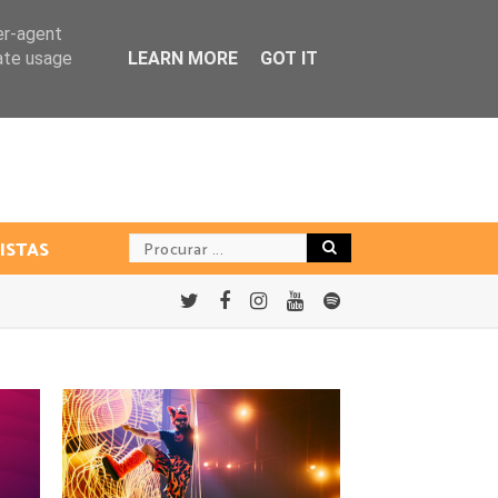
er-agent
rate usage
LEARN MORE
GOT IT
ISTAS