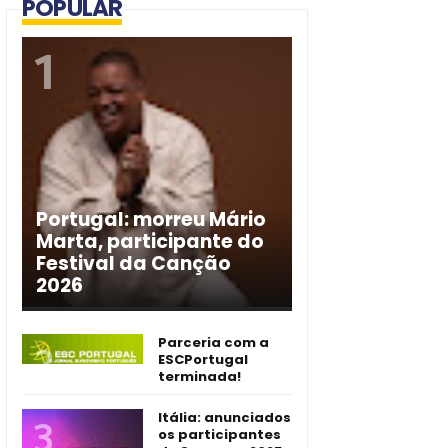
POPULAR
Portugal: morreu Mário
Marta, participante do
Festival da Canção
2026
Parceria com a
ESCPortugal
terminada!
Itália: anunciados
os participantes