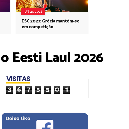
JUN 21, 2026
ESC 2027: Grécia mantém-se
em competição
do Eesti Laul 2026
VISITAS
3
6
7
5
5
0
1