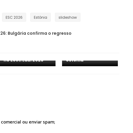
ESC 2026
Estónia
slideshow
26: Bulgária confirma o regresso
[PODCAST] EP. 34 -
Estónia: oiça as
Catarse ucraniana e
canções a concurso
escravização
no Eesti Laul 2026
estónia
r comercial ou enviar spam;