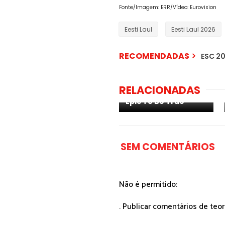
Fonte/Imagem: ERR/Vídeo: Eurovision
Eesti Laul
Eesti Laul 2026
RECOMENDADAS
ESC 20
Estónia: VANILLA
NINJA vencem o
RELACIONADAS
Eesti Laul com "Too
Epic To Be True"
SEM COMENTÁRIOS
Não é permitido:
. Publicar comentários de teo