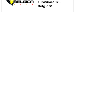
Eurovisão'12 -
Bélgica!