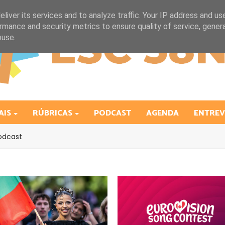
liver its services and to analyze traffic. Your IP address and us
rmance and security metrics to ensure quality of service, gene
buse.
AIS
RÚBRICAS
PODCAST
AGENDA
ENTREV
odcast