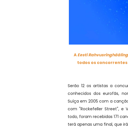
A
Eesti Rahvusringhäälin
todos os concorrentes a
Serão 12 os artistas a conc
conhecidos dos eurofãs, no
Suíça em 2005 com a canção "
com "Rockefeller Street", e 
todo, foram recebidas 171 ca
terá apenas uma final, que irá