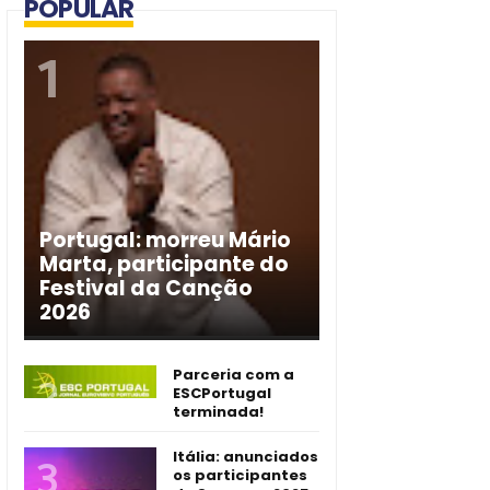
POPULAR
Portugal: morreu Mário
Marta, participante do
Festival da Canção
2026
Parceria com a
ESCPortugal
terminada!
Itália: anunciados
os participantes