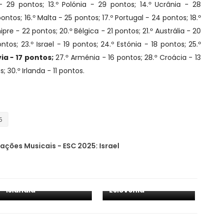
 29 pontos; 13.º Polónia - 29 pontos; 14.º Ucrânia - 28
ntos; 16.º Malta - 25 pontos; 17.º Portugal - 24 pontos; 18.º
ipre - 22 pontos; 20.º Bélgica - 21 pontos; 21.º Austrália - 20
ntos; 23.º Israel - 19 pontos;
24.º Estónia - 18 pontos;
25.º
via - 17 pontos;
27.º Arménia - 16 pontos;
28.º Croácia - 13
; 30.º Irlanda - 11 pontos.
5
ações Musicais - ESC 2025: Israel
Apreciações
Apreciações
Musicais - ESC 2025:
Musicais - ESC 2025:
Islândia
Eslovénia