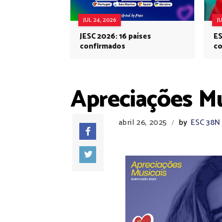
JUL 24, 2026
J
JESC 2026: 16 países
ES
confirmados
co
Eu
Apreciações Mu
abril 26, 2025
by
ESC 38N
/