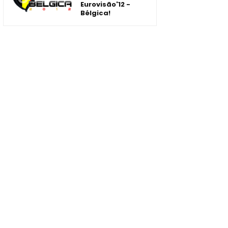
Eurovisão'12 -
Bélgica!