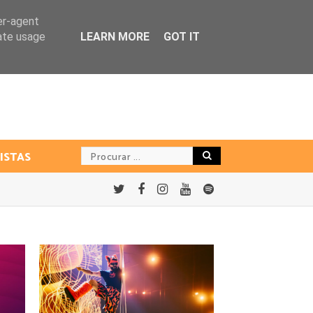
er-agent
rate usage
LEARN MORE
GOT IT
ISTAS