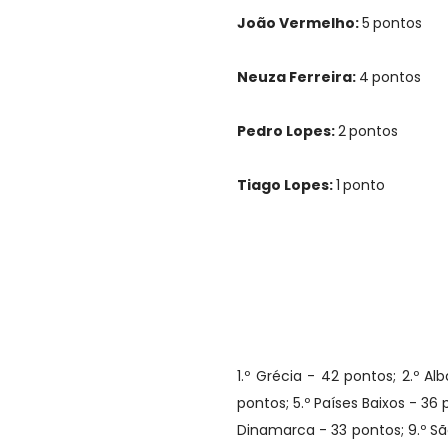
João Vermelho:
5
pontos
Neuza Ferreira:
4
pontos
Pedro Lopes:
2
pontos
Tiago Lopes:
1
ponto
1.º Grécia - 42 pontos; 2.º Al
pontos; 5.º Países Baixos - 36
Dinamarca - 33 pontos; 9.º São