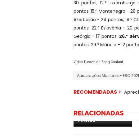
30 pontos; 12.º Luxemburgo -
pontos;
15.º Montenegro - 28 po
Azerbaijão - 24 pontos; 19.º Ch
pontos; 22.º Eslovénia - 20 po
Geórgia - 17 pontos;
26.º Sér
pontos; 29.º Islândia - 12 pontos
Vídeo: Eurovision Song Contest
Apreciações Musicais - ESC 202
RECOMENDADAS
Apreci
Apreciações
RELACIONADAS
Musicais - ESC 2025:
Polónia