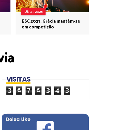
JUN 21, 2026
ESC 2027: Grécia mantém-se
em competição
via
VISITAS
3
6
7
6
3
4
3