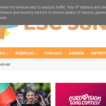
liver its services and to analyze traffic. Your IP address and us
rmance and security metrics to ensure quality of service, gene
buse.
AIS
RÚBRICAS
PODCAST
AGENDA
ENTREV
odcast