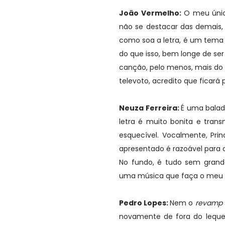
João Vermelho:
O meu únic
não se destacar das demais,
como soa a letra, é um tema 
do que isso, bem longe de ser
canção, pelo menos, mais do 
televoto, acredito que ficará p
Neuza Ferreira:
É uma balad
letra é muito bonita e tr
esquecível. Vocalmente, Pri
apresentado é razoável para 
No fundo, é tudo sem gran
uma música que faça o meu est
Pedro Lopes:
Nem o
revamp
novamente de fora do leque d