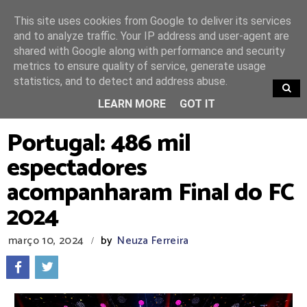
This site uses cookies from Google to deliver its services
and to analyze traffic. Your IP address and user-agent are
shared with Google along with performance and security
metrics to ensure quality of service, generate usage
statistics, and to detect and address abuse.
TRENDING
LEARN MORE
GOT IT
Portugal: 486 mil
espectadores
acompanharam Final do FC
2024
março 10, 2024
by
Neuza Ferreira
/