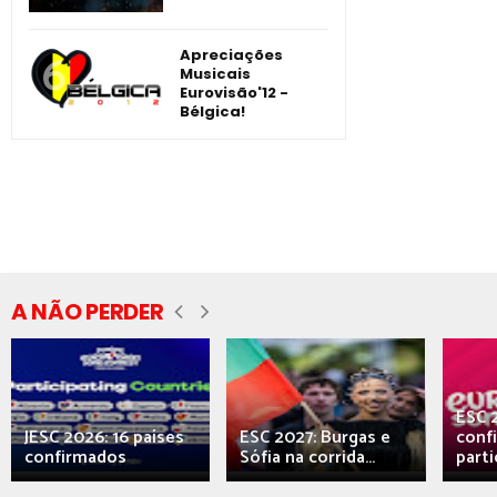
Apreciações
Musicais
Eurovisão'12 -
Bélgica!
A NÃO PERDER
ESC 
JESC 2026: 16 países
ESC 2027: Burgas e
conf
confirmados
Sófia na corrida...
parti