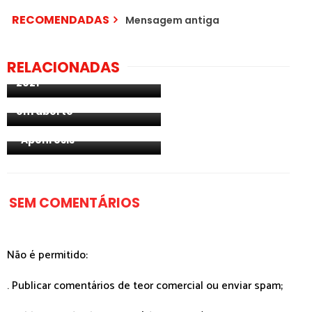
RECOMENDADAS
Mensagem antiga
Noruega: anunciados os
ESC 2021: EBU/UER exclui o
RELACIONADAS
artistas da SF4 do MGP
cenário A para a
2021
Eurovisão 2021.
Restantes planos ainda
em aberto
[Review] A rainha da
Grécia voltou com
"Apohrosis"
SEM COMENTÁRIOS
Não é permitido:
. Publicar comentários de teor comercial ou enviar spam;