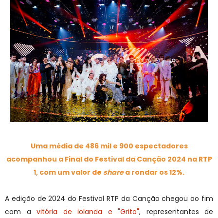
Uma média de 486 mil e 900 espectadores
acompanhou a Final do Festival da Canção 2024 na RTP
1, com um valor de
share
a rondar os 12%.
A edição de 2024 do Festival RTP da Canção chegou ao fim
com a
vitória de iolanda e "Grito"
, representantes de