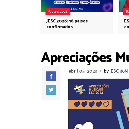
JUL 24, 2026
J
JESC 2026: 16 países
ES
confirmados
co
Eu
Apreciações Mu
abril 05, 2023
by
ESC 38N
/