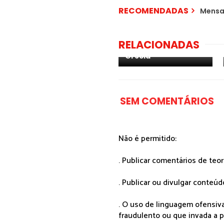
RECOMENDADAS
Mensa
Apreciações
RELACIONADAS
Musicais - ESC 2023:
Grécia
SEM COMENTÁRIOS
Não é permitido:
. Publicar comentários de teo
. Publicar ou divulgar conteúd
. O uso de linguagem ofensiva
fraudulento ou que invada a p