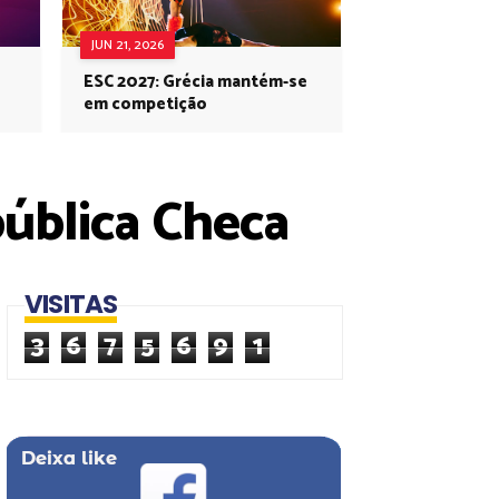
JUN 21, 2026
ESC 2027: Grécia mantém-se
em competição
pública Checa
VISITAS
3
6
7
5
6
9
1