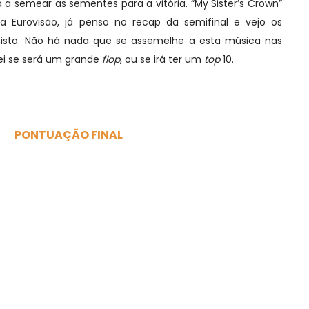
a semear as sementes para a vitória. “My Sister’s Crown”
a Eurovisão, já penso no recap da semifinal e vejo os
nisto. Não há nada que se assemelhe a esta música nas
ei se será um grande
flop
, ou se irá ter um
top
10.
PONTUAÇÃO FINAL