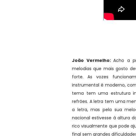
João Vermelho:
Acho a pr
melodias que mais gosto d
forte. As vozes funciona
instrumental é moderno, co
tema tem uma estrutura int
refrões. A letra tem uma men
a letra, mas pela sua melo
nacional estivesse à altura
rico visualmente que pode aj
final sem grandes dificuldades