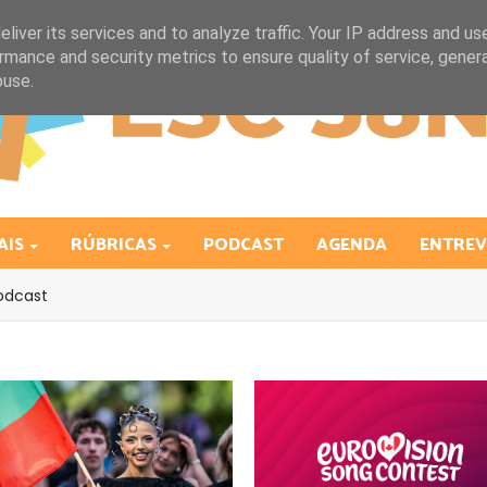
liver its services and to analyze traffic. Your IP address and us
rmance and security metrics to ensure quality of service, gene
buse.
AIS
RÚBRICAS
PODCAST
AGENDA
ENTREV
odcast