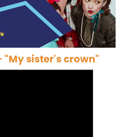
 "My sister's crown"