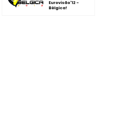
Eurovisão'12 -
Bélgica!