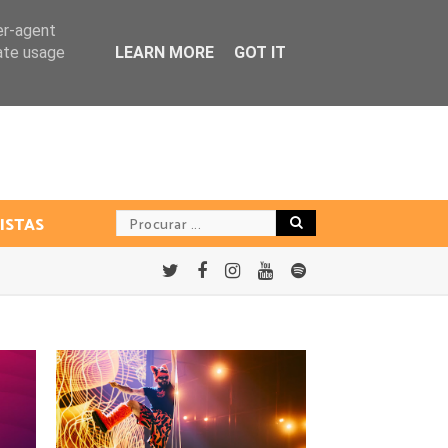
er-agent
rate usage
LEARN MORE
GOT IT
ISTAS