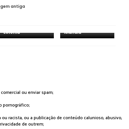
gem antiga
Apreciações
Apreciações
Musicais - ESC 2023:
Musicais - ESC 2023:
Estónia
Islândia
r comercial ou enviar spam;
o pornográfico;
 ou racista, ou a publicação de conteúdo calunioso, abusivo,
rivacidade de outrem;