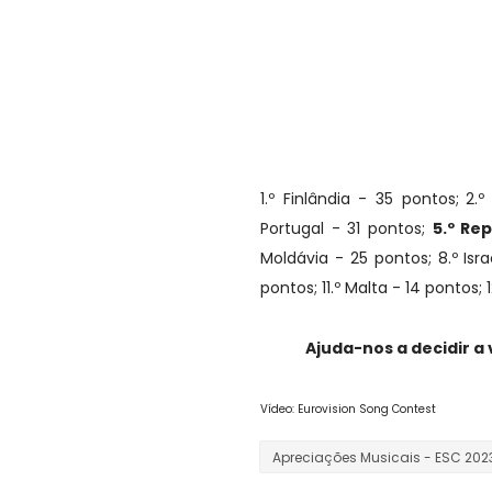
1.º Finlândia - 35 pontos;
2.º
Portugal - 31 pontos;
5.º Re
Moldávia - 25 pontos; 8.º Isra
pontos; 11.º Malta - 14 pontos; 
Ajuda-nos a decidir a
Vídeo: Eurovision Song Contest
Apreciações Musicais - ESC 202