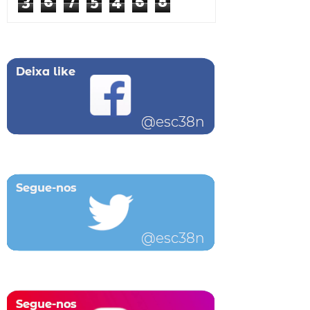
3
6
7
5
4
6
8