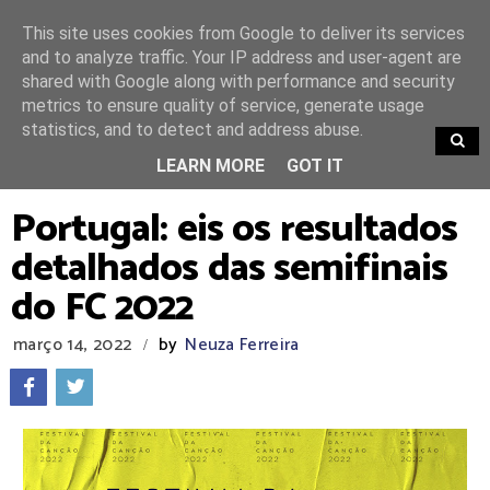
This site uses cookies from Google to deliver its services
and to analyze traffic. Your IP address and user-agent are
shared with Google along with performance and security
metrics to ensure quality of service, generate usage
statistics, and to detect and address abuse.
TRENDING
LEARN MORE
GOT IT
Portugal: eis os resultados
detalhados das semifinais
do FC 2022
março 14, 2022
by
Neuza Ferreira
/