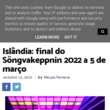
This site uses cookies from Google to deliver its services
and to analyze traffic. Your IP address and user-agent are
shared with Google along with performance and security
metrics to ensure quality of service, generate usage
statistics, and to detect and address abuse.
TRENDING
LEARN MORE
GOT IT
Islândia: final do
Söngvakeppnin 2022 a 5 de
março
outubro 12, 2021
by
Neuza Ferreira
/