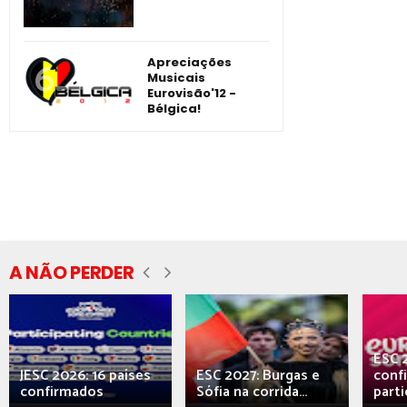
Apreciações
Musicais
Eurovisão'12 -
Bélgica!
A NÃO PERDER
ESC 
JESC 2026: 16 países
ESC 2027: Burgas e
conf
confirmados
Sófia na corrida...
parti