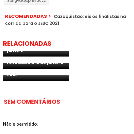
Söngvakeppnin 2022
RECOMENDADAS
Cazaquistão: eis os finalistas na
corrida para o JESC 2021
Islândia: candidatos do
Söngvakeppnin 2018
RELACIONADAS
anunciados a 19 de
janeiro
Islândia: candidatos do
Söngvakeppnin 2018
revelados a 19 de janeiro
Islândia: novas regras
para o Söngvakeppnin
2018
SEM COMENTÁRIOS
Não é permitido: