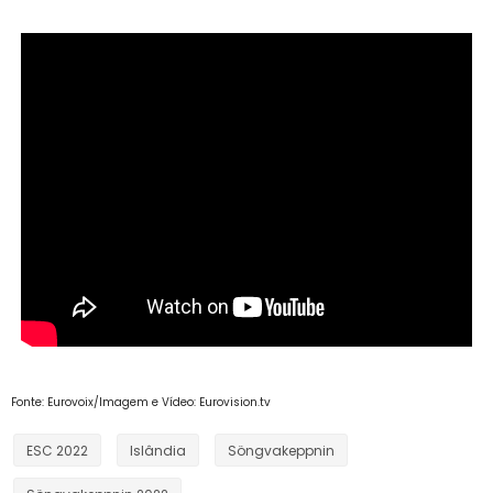
Fonte: Eurovoix/Imagem e Vídeo: Eurovision.tv
ESC 2022
Islândia
Söngvakeppnin