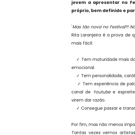
jovem a apresentar no Fe
próprio, bem definido e par
'
Mas tão nova no Festival?! Nã
Rita Laranjeira é a prova de
mais fácil:
✓ Tem maturidade mais do q
emocional.
✓ Tem personalidade, carát
✓ Tem experiência de palc
canal de
Youtube
e espreit
virem dar razão.
✓ Consegue passar e trans
Por fim, mas não menos impo
Tantas vezes vemos artist