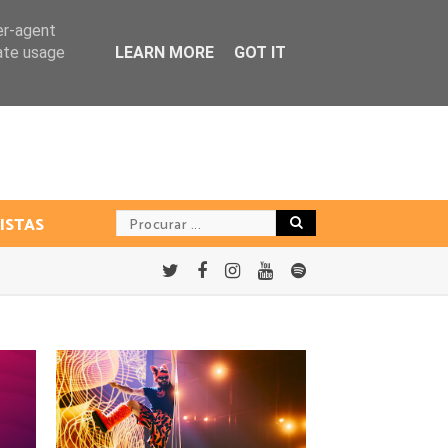
er-agent
rate usage
LEARN MORE
GOT IT
ISTAS