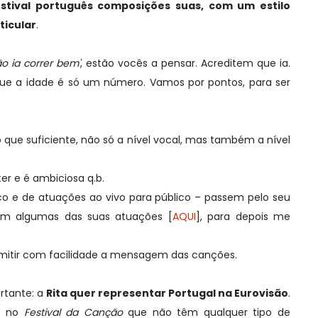
stival português composições suas, com um estilo
ticular
.
o ia correr bem'
, estão vocês a pensar. Acreditem que ia.
 que a idade é só um número. Vamos por pontos, para ser
ue suficiente, não só a nível vocal, mas também a nível
er e é ambiciosa q.b.
o e de atuações ao vivo para público – passem pelo seu
em algumas das suas atuações [
AQUI
], para depois me
mitir com facilidade a mensagem das canções.
rtante: a
Rita quer representar Portugal na Eurovisão
.
as no
Festival da Canção
que não têm qualquer tipo de