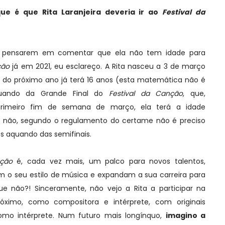
ue é que Rita Laranjeira deveria ir ao
Festival da
de pensarem em comentar que ela não tem idade para
nção
já em 2021, eu esclareço. A Rita nasceu a 3 de março
 do próximo ano já terá 16 anos (esta matemática não é
aquando da Grande Final do
Festival da Canção
, que,
primeiro fim de semana de março, ela terá a idade
o; não, segundo o regulamento do certame não é preciso
os aquando das semifinais.
nção
é, cada vez mais, um palco para novos talentos,
m o seu estilo de música e expandam a sua carreira para
que não?! Sinceramente, não vejo a Rita a participar na
óximo, como compositora e intérprete, com originais
omo intérprete. Num futuro mais longínquo,
imagino a