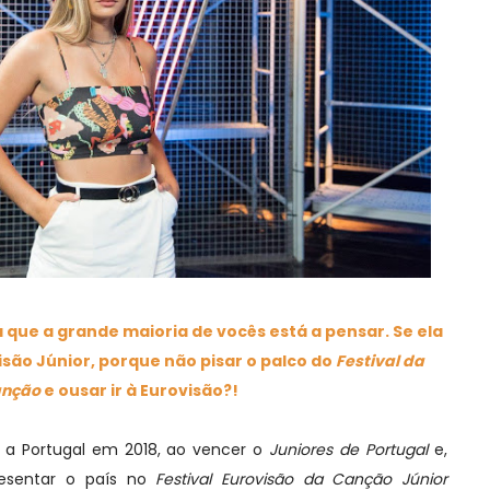
ra que a grande maioria de vocês está a pensar. Se ela
visão Júnior, porque não pisar o palco do
Festival da
nção
e ousar ir à Eurovisão?!
e a Portugal em 2018, ao vencer o
Juniores de Portugal
e,
esentar o país no
Festival Eurovisão da Canção Júnior