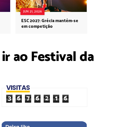
JUN 21, 2026
ESC 2027: Grécia mantém-se
em competição
ir ao Festival da
VISITAS
3
6
7
6
2
1
6