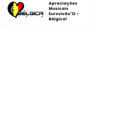
Apreciações
Musicais
Eurovisão'12 -
Bélgica!