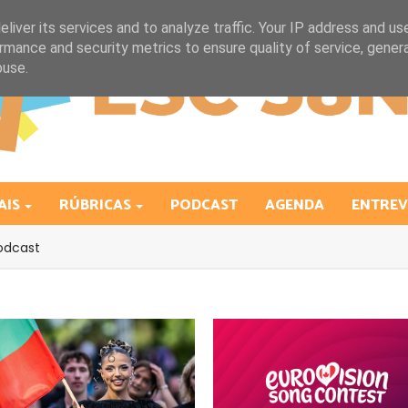
liver its services and to analyze traffic. Your IP address and us
rmance and security metrics to ensure quality of service, gene
buse.
AIS
RÚBRICAS
PODCAST
AGENDA
ENTREV
odcast