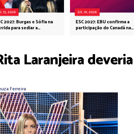
UL 13, 2026
JUL 01, 2026
C 2027: Burgas e Sófia na
ESC 2027: EBU confirma a
rrida para sediar a
participação do Canadá na
rovisão no próximo ano
Eurovisão do próximo ano
ta Laranjeira deveria 
uza Ferreira