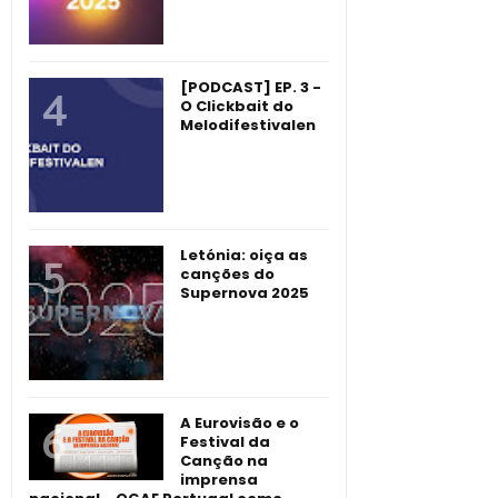
[PODCAST] EP. 3 -
O Clickbait do
Melodifestivalen
Letónia: oiça as
canções do
Supernova 2025
A Eurovisão e o
Festival da
Canção na
imprensa