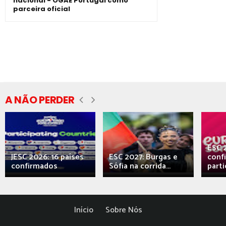
nacional - OGAE Portugal como
parceira oficial
A NÃO PERDER
ESC 
JESC 2026: 16 países
ESC 2027: Burgas e
conf
confirmados
Sófia na corrida...
parti
Início
Sobre Nós