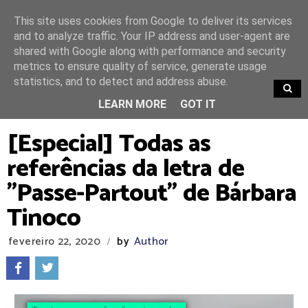
This site uses cookies from Google to deliver its services
and to analyze traffic. Your IP address and user-agent are
shared with Google along with performance and security
metrics to ensure quality of service, generate usage
statistics, and to detect and address abuse.
TRENDING
LEARN MORE
GOT IT
[Especial] Todas as
referências da letra de
"Passe-Partout" de Bárbara
Tinoco
fevereiro 22, 2020
by
Author
/