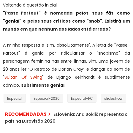
Voltando à questão inicial:
"Passe-Partout" é nomeada pelos seus fãs como
"genial" e pelos seus críticos como "snob". Existirá um
mundo em que nenhum dos lados está errado?
A minha resposta é 'sim, absolutamente'. A letra de "Passe-
Partout" é genial por ridicularizar o "snobismo" da
personagem feminina nas entre-linhas. Sim, uma jovem de
20 anos ler “O Retrato de Dorian Gray” e dançar ao som de
"
Sultan Of Swing
" de Django Reinhardt é subtilmente
cómico,
subtilmente genial
.
Especial
Especial-2020
Especial-FC
slideshow
RECOMENDADAS
Eslovénia: Ana Soklič representa o
país na Eurovisão 2020