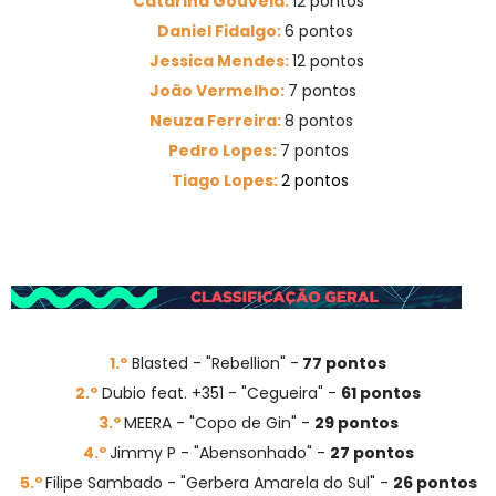
Catarina Gouveia:
12 pontos
Daniel Fidalgo:
6 pontos
Jessica Mendes:
12 pontos
João Vermelho:
7 pontos
Neuza Ferreira:
8 pontos
Pedro Lopes:
7 pontos
Tiago Lopes:
2 pontos
1.º
Blasted - "Rebellion" -
77 pontos
2.º
Dubio feat. +351 - "Cegueira" -
61 pontos
3.º
MEERA - "Copo de Gin" -
29 pontos
4.º
Jimmy P - "Abensonhado" -
27 pontos
5.º
Filipe Sambado - "Gerbera Amarela do Sul" -
26 pontos