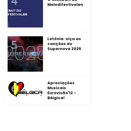
Melodifestivalen
Letónia: oiça as
canções do
Supernova 2025
Apreciações
Musicais
Eurovisão'12 -
Bélgica!