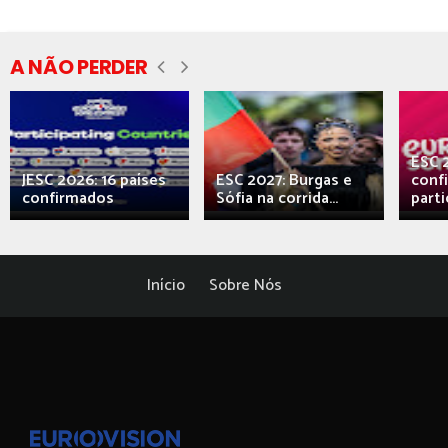
A NÃO PERDER
ESC 
JESC 2026: 16 países
ESC 2027: Burgas e
conf
confirmados
Sófia na corrida...
parti
Início
Sobre Nós