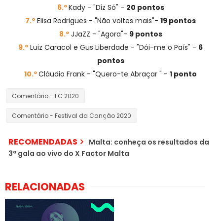
6.º
Kady - "Diz Só" -
20 pontos
7.º
Elisa Rodrigues - "Não voltes mais"-
19 pontos
8.º
JJaZZ - "Agora"-
9 pontos
9.º
Luiz Caracol e Gus Liberdade - "Dói-me o País" -
6
pontos
10.º
Cláudio Frank - "Quero-te Abraçar " -
1 ponto
Comentário - FC 2020
Comentário - Festival da Canção 2020
RECOMENDADAS
Malta: conheça os resultados da
3ª gala ao vivo do X Factor Malta
RELACIONADAS