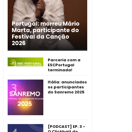
Portugal: morreu Mário
Marta, participante do
Festival da Canção
2026
Parceria com a
ESCPortugal
terminada!
Itália: anunciados
os participantes
do Sanremo 2025
[PODCAST] EP. 3 -
O Clickbait do