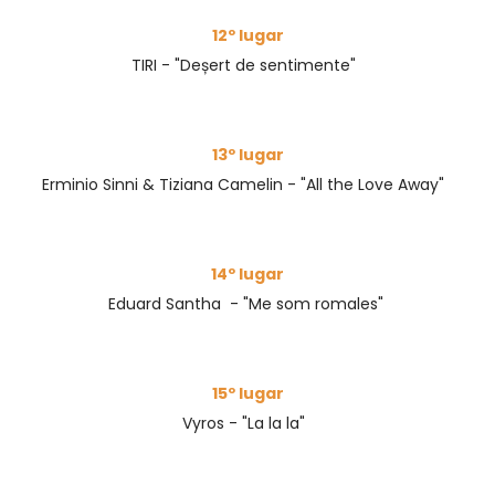
12º lugar
TIRI - "Deșert de sentimente"
13º lugar
Erminio Sinni & Tiziana Camelin - "All the Love Away"
14º lugar
Eduard Santha
- "Me som romales"
15º lugar
Vyros - "La la la"