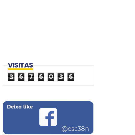
VISITAS
3
6
7
6
0
3
6