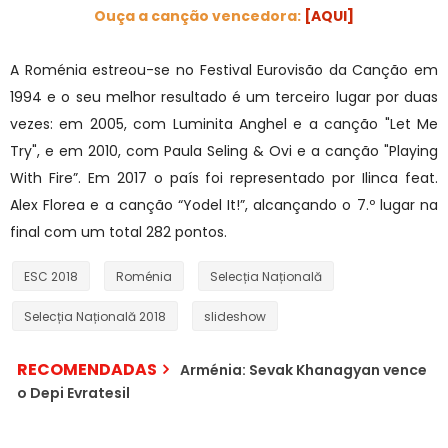
Ouça a canção vencedora:
[AQUI]
A Roménia estreou-se no Festival Eurovisão da Canção em
1994 e o seu melhor resultado é um terceiro lugar por duas
vezes: em 2005, com Luminita Anghel e a canção "Let Me
Try", e em 2010, com Paula Seling & Ovi e a canção "Playing
With Fire”. Em 2017 o país foi representado por Ilinca feat.
Alex Florea e a canção “Yodel It!”, alcançando o 7.º lugar na
final com um total 282 pontos.
ESC 2018
Roménia
Selecția Națională
Selecția Națională 2018
slideshow
RECOMENDADAS
Arménia: Sevak Khanagyan vence
o Depi Evratesil