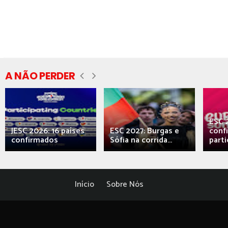
A NÃO PERDER
ESC 
JESC 2026: 16 países
ESC 2027: Burgas e
conf
confirmados
Sófia na corrida...
parti
Início
Sobre Nós