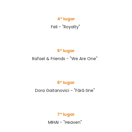
4º lugar
Feli - "Royalty"
5º lugar
Rafael & Friends - "We Are One"
6º lugar
Dora Gaitanovici - "Fără tine"
7º lugar
MIHAI - "Heaven"