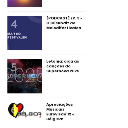
[PODCAST] EP. 3 -
O Clickbait do
Melodifestivalen
Letónia: oiça as
canções do
Supernova 2025
Apreciações
Musicais
Eurovisão'12 -
Bélgica!