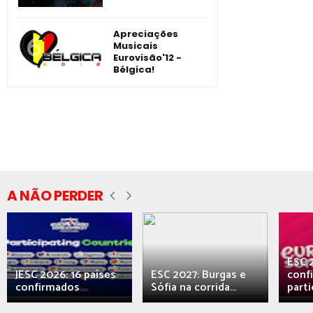
Apreciações
Musicais
Eurovisão'12 -
Bélgica!
A NÃO PERDER
ESC 
JESC 2026: 16 países
ESC 2027: Burgas e
conf
confirmados
Sófia na corrida...
parti