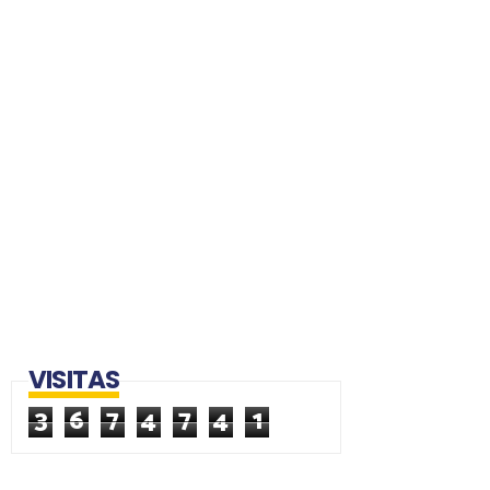
VISITAS
3
6
7
4
7
4
1