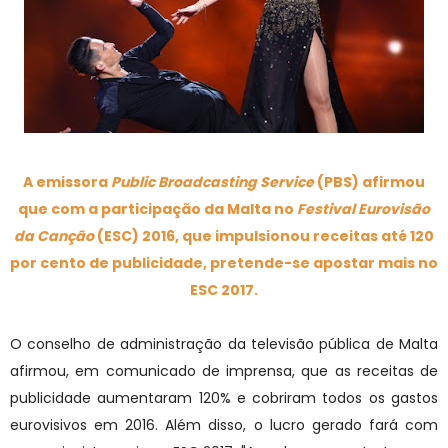
A emissora
Public Broadcasting Service
(PBS)
afirmou
que com a participação da Malta no
Festival Eurovisão
da Canção
(ESC) 2016, que impulsionou receitas até 120
por cento de publicidade, pretende-se apostar mais no
ESC 2017.
O conselho de administração da televisão pública de Malta
afirmou, em comunicado de imprensa, que as receitas de
publicidade aumentaram 120% e cobriram todos os gastos
eurovisivos em 2016. Além disso, o lucro gerado fará com