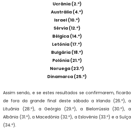
Ucrânia (2.º)
Austrália (4.º)
Israel (10.º)
Sérvia (12.º)
Bélgica (14.º)
Letónia (17.º)
Bulgária (18.º)
Polónia (21.º)
Noruega (23.º)
Dinamarca (25.º)
Assim sendo, e se estes resultados se confirmarem, ficarão
de fora da grande final deste sábado a Irlanda (26.º), a
Lituânia (28.º), a Geórgia (29.º), a Bielorrússia (30.º), a
Albânia (31.º), a Macedónia (32.º), a Eslovénia (33.º) e a Suíça
(34.º).