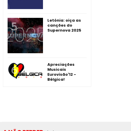
Letónia: oiça as
canções do
Supernova 2025
Apreciações
Musicais
Eurovisão'12 -
Bélgica!