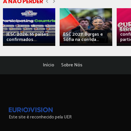
A NÃO PERDER
ESC 
JESC 2026: 16 países
ESC 2027: Burgas e
conf
confirmados
Sófia na corrida...
parti
Início
Sobre Nós
Este site é reconhecido pela UER