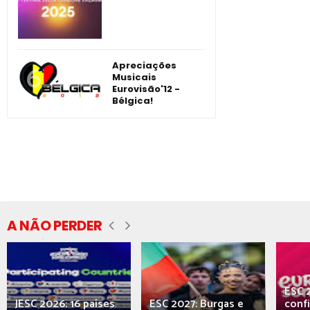
Apreciações
Musicais
Eurovisão'12 -
Bélgica!
A NÃO PERDER
ESC 
JESC 2026: 16 países
ESC 2027: Burgas e
conf