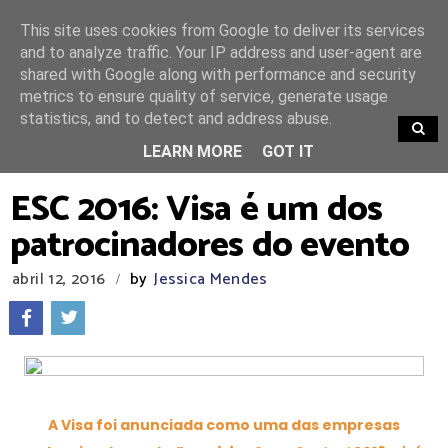
This site uses cookies from Google to deliver its services
and to analyze traffic. Your IP address and user-agent are
shared with Google along with performance and security
metrics to ensure quality of service, generate usage
statistics, and to detect and address abuse.
TRENDING
LEARN MORE
GOT IT
ESC 2016: Visa é um dos
patrocinadores do evento
abril 12, 2016
by
Jessica Mendes
/
A Visa foi anunciada como uma das empresas