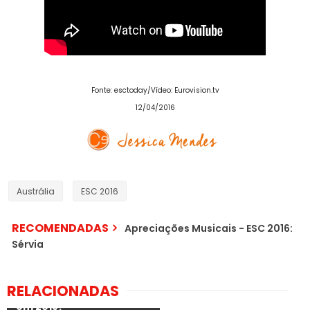
Fonte: esctoday
/Vídeo:
Eurovision.tv
12/04/2016
Austrália
ESC 2016
RECOMENDADAS
Apreciações Musicais - ESC 2016:
Sérvia
RELACIONADAS
Austrália: final nacional
em 2018?
Austrália: SBS opta por