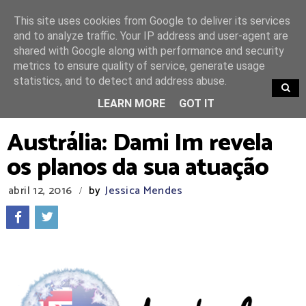
This site uses cookies from Google to deliver its services
and to analyze traffic. Your IP address and user-agent are
shared with Google along with performance and security
metrics to ensure quality of service, generate usage
statistics, and to detect and address abuse.
TRENDING
LEARN MORE
GOT IT
Austrália: Dami Im revela
os planos da sua atuação
abril 12, 2016
by
Jessica Mendes
/