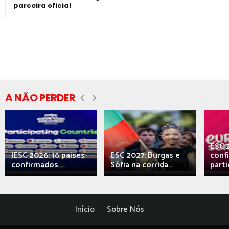
parceira oficial
A NÃO PERDER
ESC 
JESC 2026: 16 países
ESC 2027: Burgas e
conf
confirmados
Sófia na corrida...
parti
Início
Sobre Nós