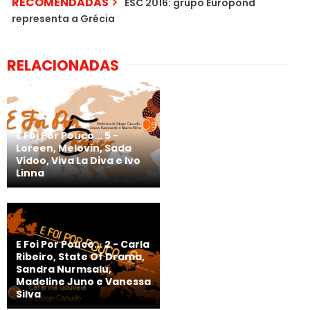
RECOMENDADAS
ESC 2016: grupo Europond
representa a Grécia
RELACIONADAS
E Foi Por Pouco... 5 -
Loreen, Melovin, Sada
Vidoo, Viva La Diva e Ivo
Linna
E Foi Por Pouco... 2 - Carla
Ribeiro, State Of Drama,
Sandra Nurmsalu,
Madeline Juno e Vanessa
Silva