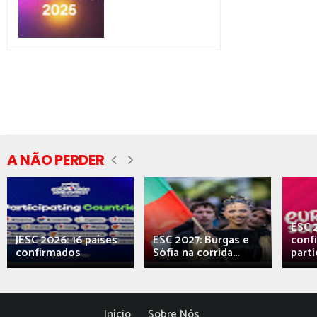
A NÃO PERDER
ESC 
JESC 2026: 16 países
ESC 2027: Burgas e
conf
confirmados
Sófia na corrida...
parti
Início
Sobre Nós