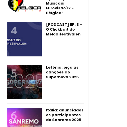
Musicais
Eurovisão'12 -
Bélgica!
[PODCAST] EP. 3 -
O Clickbait do
Melodifestivalen
Letónia: oiça as
canções do
Supernova 2025
Itália: anunciados
os participantes
do Sanremo 2025