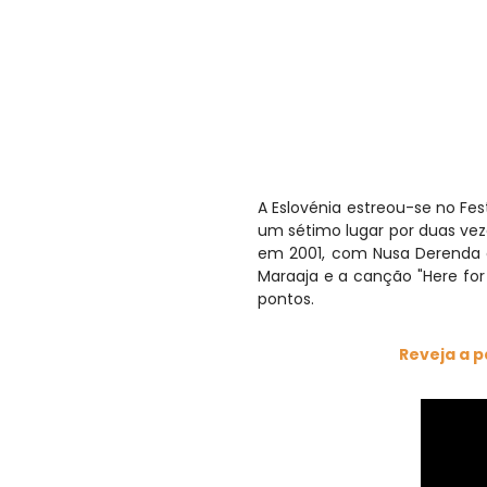
A Eslovénia estreou-se no Fes
um sétimo lugar por duas veze
em 2001, com Nusa Derenda e
Maraaja e a canção "Here for
pontos.
Reveja a p