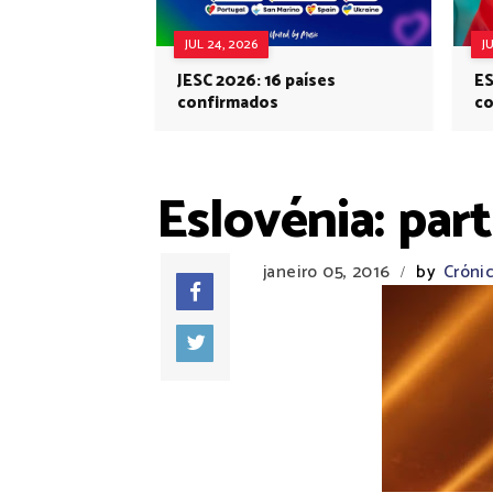
JUL 24, 2026
J
JESC 2026: 16 países
ES
confirmados
co
Eu
Eslovénia: par
janeiro 05, 2016
by
Crónic
/