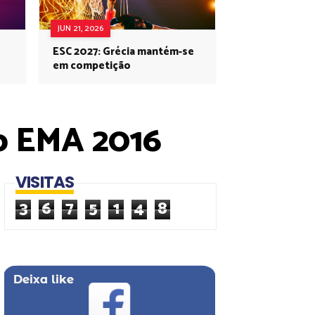
JUN 21, 2026
ESC 2027: Grécia mantém-se
em competição
do EMA 2016
VISITAS
3
6
7
5
1
4
8