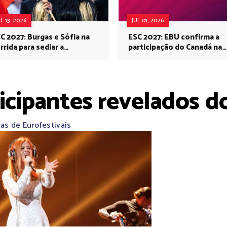
UL 13, 2026
JUL 01, 2026
C 2027: Burgas e Sófia na
ESC 2027: EBU confirma a
rrida para sediar a
participação do Canadá na
rovisão no próximo ano
Eurovisão do próximo ano
ticipantes revelados 
as de Eurofestivais