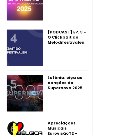
[PODCAST] EP. 3 -
O Clickbait do
Melodifestivalen
Letónia: oiça as
canções do
Supernova 2025
Apreciações
Musicais
Eurovisão'12 -