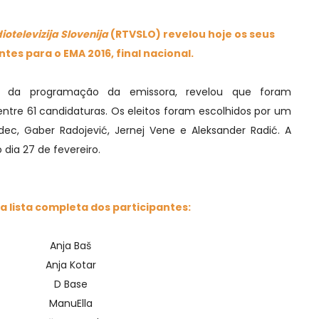
iotelevizija Slovenija
(RTVSLO) revelou hoje os seus
ntes para o EMA 2016, final nacional.
tor da programação da emissora, revelou que foram
entre 61 candidaturas. Os eleitos foram escolhidos por um
ec, Gaber Radojević, Jernej Vene e Aleksander Radić. A
 dia 27 de fevereiro.
 a lista completa dos participantes:
Anja Baš
Anja Kotar
D Base
ManuElla