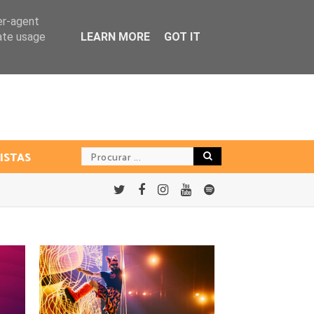
er-agent
rate usage
LEARN MORE
GOT IT
ISTAS