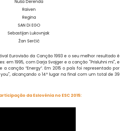
Nuša Derenda
Raiven
Regina
SAN Di EGO
Sebastijan Lukovnjak
Žan Serčič
tival Eurovisão da Canção 1993 e o seu melhor resultado é
s: em 1995, com Darja Svajger e a canção "Prisluhni mi", e
 a canção “Energy”. Em 2015 o país foi representado por
 you", alcançando o 14º lugar na final com um total de 39
articipação da Eslovénia no ESC 2015: