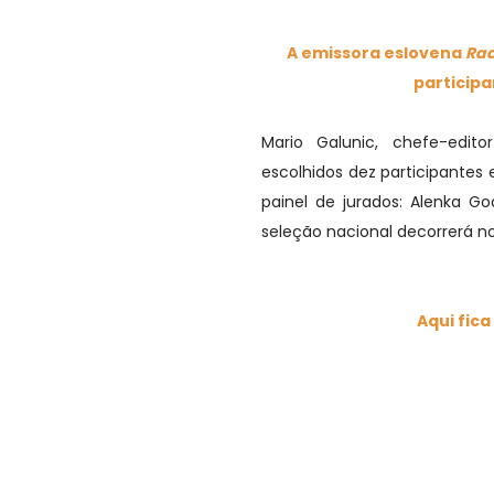
A emissora eslovena
Rad
participa
Mario Galunic, chefe-edi
escolhidos dez participantes 
painel de jurados:
Alenka God
seleção nacional decorrerá no
Aqui fica