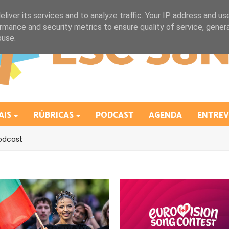
liver its services and to analyze traffic. Your IP address and us
rmance and security metrics to ensure quality of service, gene
buse.
AIS
RÚBRICAS
PODCAST
AGENDA
ENTREV
odcast