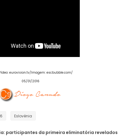
Vídeo: eurovision.tv/Imagem: escbubble.com/
05/01/2016
16
Eslovénia
ia: participantes da primeira eliminatória revelados