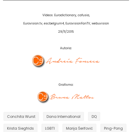
Vídeos: Eurodictionary, cafusia,
Eurovision.tv, escbelgium4, EurovisionFanTV, webuvision
29/11/2015
Autoria:
Grafismo:
Conchita Wurst
Dana International
DQ
Krista Siegfrids
LGBTI
Marija Šerifović
Ping-Pong