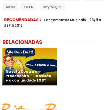
Sestre
t.A.T.u
Terry Wogan
RECOMENDADAS
Lançamentos Musicais - 23/11 a
29/11/2015
RELACIONADAS
Na Luta Contra o
Preconceito - Eurovisão
e a comunidade LGBTI
Reino Unido: Terry