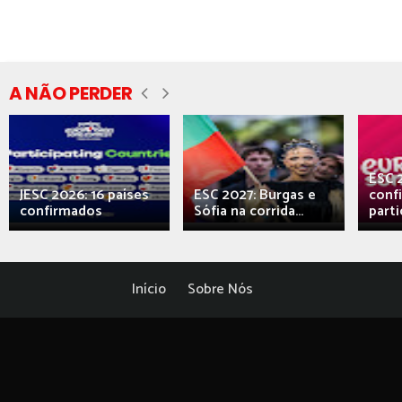
A NÃO PERDER
ESC 
JESC 2026: 16 países
ESC 2027: Burgas e
conf
confirmados
Sófia na corrida...
parti
Início
Sobre Nós