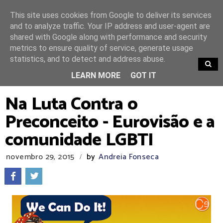
This site uses cookies from Google to deliver its services
and to analyze traffic. Your IP address and user-agent are
shared with Google along with performance and security
metrics to ensure quality of service, generate usage
statistics, and to detect and address abuse.
TRENDING
LEARN MORE
GOT IT
Na Luta Contra o
Preconceito - Eurovisão e a
comunidade LGBTI
novembro 29, 2015
by
Andreia Fonseca
/