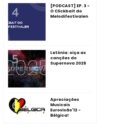
[PODCAST] EP. 3 -
O Clickbait do
Melodifestivalen
Letónia: oiça as
canções do
Supernova 2025
Apreciações
Musicais
Eurovisão'12 -
Bélgica!