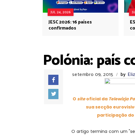
JUL 24, 2026
J
JESC 2026: 16 países
ES
confirmados
co
Eu
Polónia: país c
setembro 09, 2015
by
Eli
/
O
site
oficial da
Telewizja Po
sua secção eurovisi
participação do 
O artigo termina com um "ser