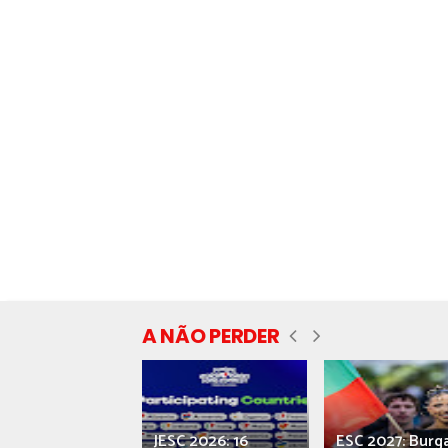
A NÃO PERDER
ecial] ‘Viva,
JESC 2026: 16
ESC 2027: Burg