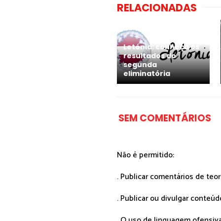
RELACIONADAS
Letónia: conheça os
resultados do
segunda
eliminatória
SEM COMENTÁRIOS
Não é permitido:
. Publicar comentários de teo
. Publicar ou divulgar conteúd
. O uso de linguagem ofensiva