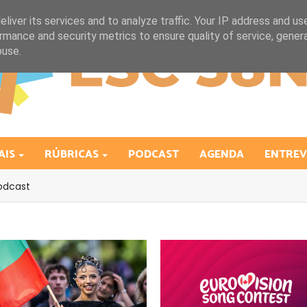
liver its services and to analyze traffic. Your IP address and us
rmance and security metrics to ensure quality of service, gene
buse.
AIS
RÚBRICAS
PODCAST
AGENDA
ENTREV
odcast