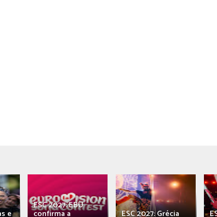
ESC 2027: EBU
as e
confirma a
ESC 2027: Grécia
E