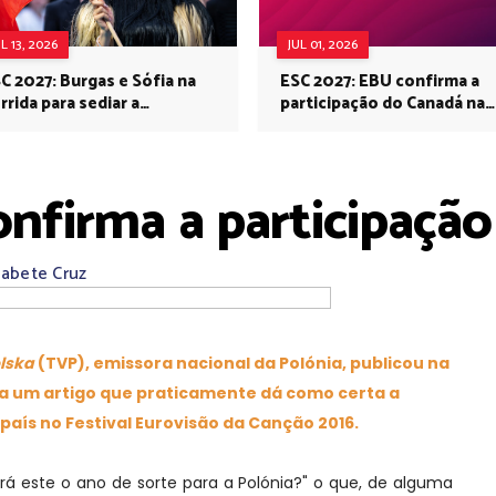
UL 13, 2026
JUL 01, 2026
C 2027: Burgas e Sófia na
ESC 2027: EBU confirma a
rrida para sediar a
participação do Canadá na
rovisão no próximo ano
Eurovisão do próximo ano
onfirma a participação
zabete Cruz
lska
(TVP), emissora nacional da Polónia, publicou na
va um artigo que praticamente dá como certa a
país no Festival Eurovisão da Canção 2016.
á este o ano de sorte para a Polónia?" o que, de alguma