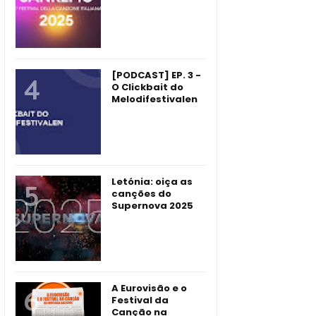
[PODCAST] EP. 3 -
O Clickbait do
Melodifestivalen
Letónia: oiça as
canções do
Supernova 2025
A Eurovisão e o
Festival da
Canção na