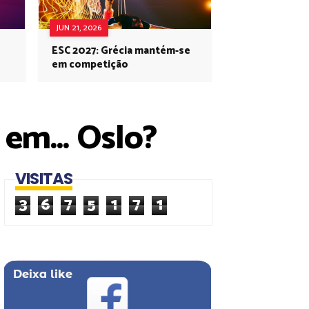
JUN 21, 2026
ESC 2027: Grécia mantém-se
em competição
 em... Oslo?
VISITAS
3
6
7
5
1
7
1