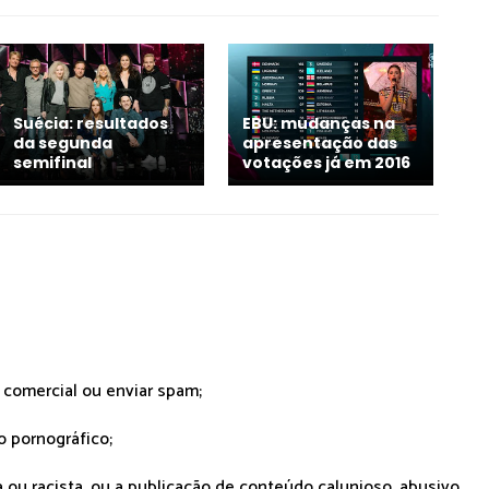
Suécia: resultados
EBU: mudanças na
da segunda
apresentação das
semifinal
votações já em 2016
r comercial ou enviar spam;
o pornográfico;
 ou racista, ou a publicação de conteúdo calunioso, abusivo,