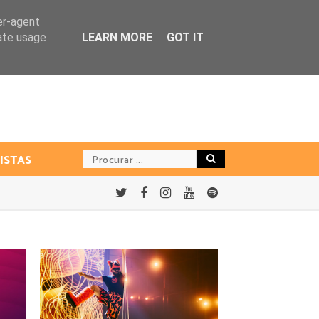
er-agent
rate usage
LEARN MORE
GOT IT
ISTAS