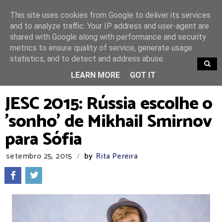
This site uses cookies from Google to deliver its services
and to analyze traffic. Your IP address and user-agent are
shared with Google along with performance and security
metrics to ensure quality of service, generate usage
statistics, and to detect and address abuse.
TRENDING
LEARN MORE
GOT IT
JESC 2015: Rússia escolhe o
'sonho' de Mikhail Smirnov
para Sófia
setembro 25, 2015
by
Rita Pereira
/