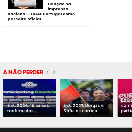
Canção na
imprensa
nacional - OGAE Portugal como
parceira oficial
A NÃO PERDER
ESC 
JESC 2026: 16 países
ESC 2027: Burgas e
conf
confirmados
Sófia na corrida...
parti