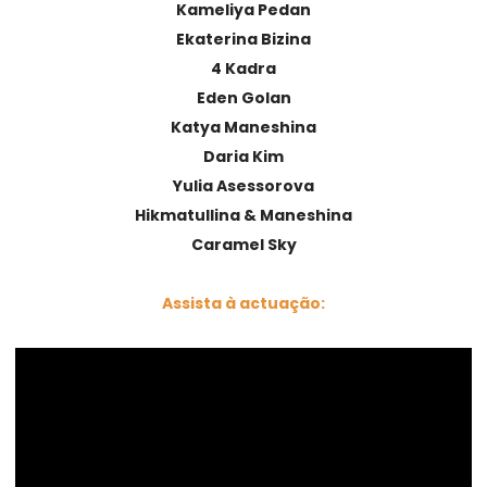
Kameliya Pedan
Ekaterina Bizina
4 Kadra
Eden Golan
Katya Maneshina
Daria Kim
Yulia Asessorova
Hikmatullina & Maneshina
Caramel Sky
Assista à actuação: