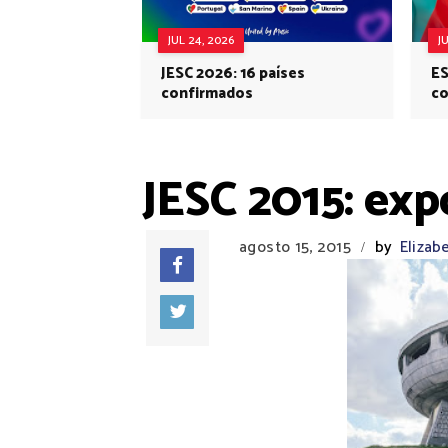
JUL 24, 2026
J
JESC 2026: 16 países
ES
confirmados
co
Eu
JESC 2015: exp
agosto 15, 2015
by
Elizab
/