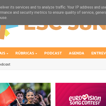
liver its services and to analyze traffic. Your IP address and us
rmance and security metrics to ensure quality of service, gene
buse.
AIS
RÚBRICAS
PODCAST
AGENDA
ENTREV
odcast