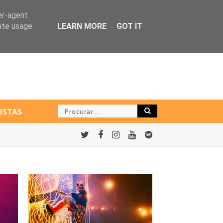
er-agent
rate usage
LEARN MORE
GOT IT
ISTAS