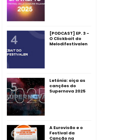
[PODCAST] EP. 3 -
O Clickbait do
Melodifestivalen
Letónia: oiça as
canções do
Supernova 2025
A Eurovisão e o
Festival da
Canção na