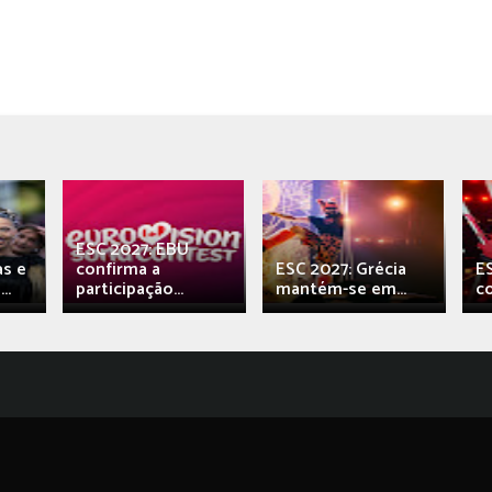
ESC 2027: EBU
as e
confirma a
ESC 2027: Grécia
E
..
participação...
mantém-se em...
c