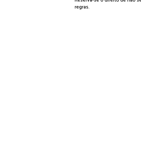
Reserva-se o direito de não 
regras.