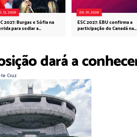
UL 13, 2026
JUL 01, 2026
C 2027: Burgas e Sófia na
ESC 2027: EBU confirma a
rrida para sediar a
participação do Canadá na
rovisão no próximo ano
Eurovisão do próximo ano
osição dará a conhecer
ete Cruz