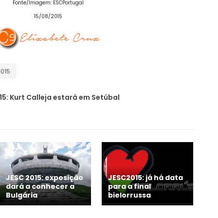
Fonte/Imagem: ESCPortugal
15/08/2015
2015
15: Kurt Calleja estará em Setúbal
JESC 2015: exposição
JESC2015: já há data
dará a conhecer a
para a final
Bulgária
bielorrussa