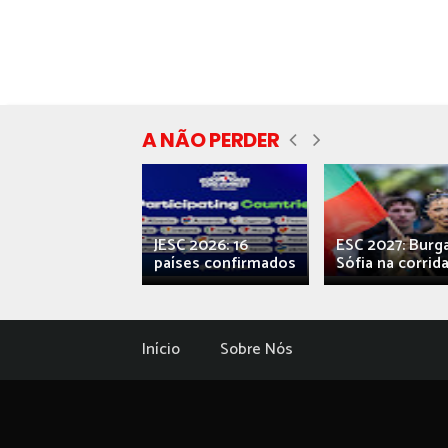
A NÃO PERDER
ecial] ‘Viva,
JESC 2026: 16
ESC 2027: Burg
ova’: o caos...
países confirmados
Sófia na corrida.
Início
Sobre Nós