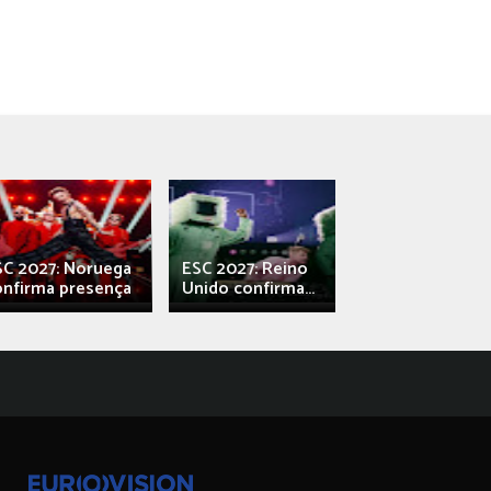
SC 2027: Noruega
ESC 2027: Reino
França: Alec e
onfirma presença
Unido confirma...
Qali" represen