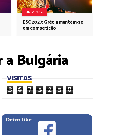
JUN 21, 2026
ESC 2027: Grécia mantém-se
em competição
 a Bulgária
VISITAS
3
6
7
5
2
5
8