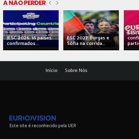
A NÃO PERDER
ESC 
JESC 2026: 16 países
ESC 2027: Burgas e
conf
confirmados
Sófia na corrida...
parti
Início
Sobre Nós
Este site é reconhecido pela UER