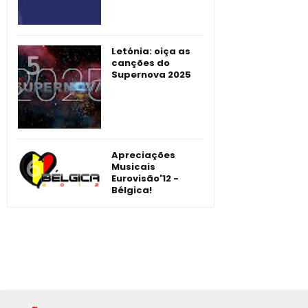
Letónia: oiça as
canções do
Supernova 2025
Apreciações
Musicais
Eurovisão'12 -
Bélgica!