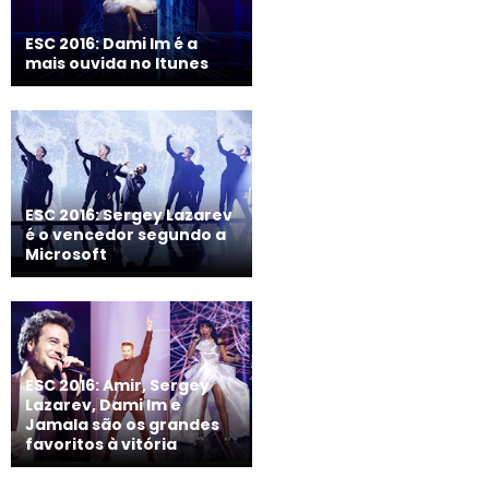
ESC 2016: Dami Im é a
mais ouvida no Itunes
ESC 2016: Sergey Lazarev
é o vencedor segundo a
Microsoft
ESC 2016: Amir, Sergey
Lazarev, Dami Im e
Jamala são os grandes
favoritos à vitória