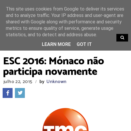
This site uses cookies from Google to deliver its services
and to analyze traffic. Your IP address and user-agent are
shared with Google along with performance and security
metrics to ensure quality of service, generate usage
statistics, and to detect and address abuse.
TRENDING
LEARN MORE
GOT IT
ESC 2016: Mónaco não
participa novamente
julho 22, 2015
by
Unknown
/