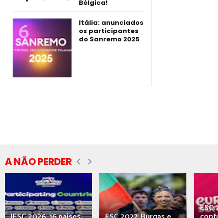
Bélgica!
Itália: anunciados
os participantes
do Sanremo 2025
A NÃO PERDER
ESC 
JESC 2026: 16 países
ESC 2027: Burgas e
conf