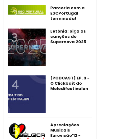
Parceria com a
ESCPortugal
terminada!
Letónia: oiça as
canções do
Supernova 2025
[PODCAST] EP. 3 -
O Clickbait do
Melodifestivalen
Apreciações
Musicais
Eurovisão'12 -