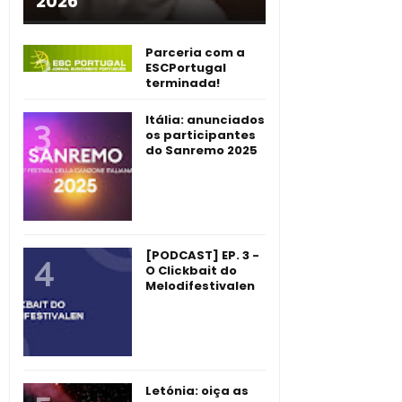
2026
Parceria com a
ESCPortugal
terminada!
Itália: anunciados
os participantes
do Sanremo 2025
[PODCAST] EP. 3 -
O Clickbait do
Melodifestivalen
Letónia: oiça as