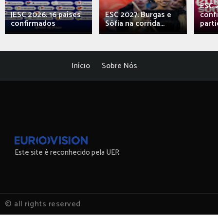
ESC 
JESC 2026: 16 países
ESC 2027: Burgas e
conf
confirmados
Sófia na corrida...
parti
Início
Sobre Nós
Este site é reconhecido pela UER
© all rights reserved