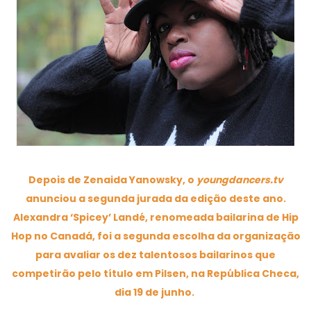
Depois de Zenaida Yanowsky, o
youngdancers.tv
anunciou a segunda jurada da edição deste ano.
Alexandra ‘Spicey’ Landé, renomeada bailarina de Hip
Hop no Canadá, foi a segunda escolha da organização
para avaliar os dez talentosos bailarinos que
competirão pelo título em Pilsen, na República Checa,
dia 19 de junho.