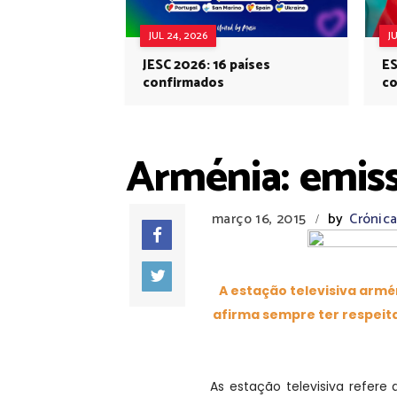
JUL 24, 2026
J
JESC 2026: 16 países
ES
confirmados
co
Eu
Arménia: emis
março 16, 2015
by
Crónica
/
A estação televisiva armé
afirma sempre ter respeita
As estação televisiva refer