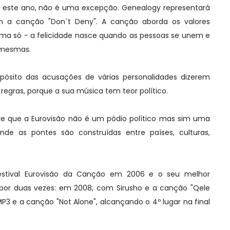
 este ano, não é uma excepção. Genealogy representará
m a canção "Don´t Deny". A canção aborda os valores
ma só - a felicidade nasce quando as pessoas se unem e
 mesmas.
ósito das acusações de várias personalidades dizerem
regras, porque a sua música tem teor político.
re que a Eurovisão não é um pódio político mas sim uma
onde as pontes são construídas entre países, culturas,
estival Eurovisão da Canção em 2006 e o seu melhor
 por duas vezes: em 2008, com Sirusho e a canção "Qele
P3 e a canção "Not Alone", alcançando o 4º lugar na final