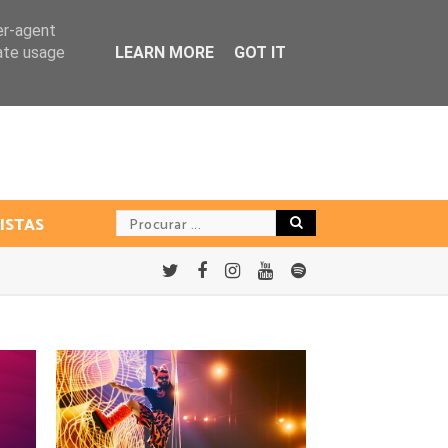
er-agent
rate usage
LEARN MORE
GOT IT
ISTAS