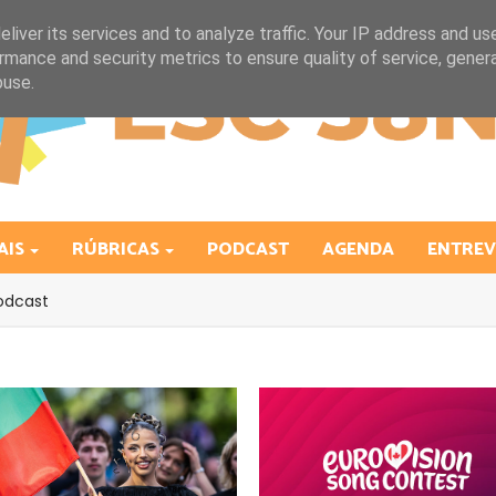
liver its services and to analyze traffic. Your IP address and us
rmance and security metrics to ensure quality of service, gene
buse.
AIS
RÚBRICAS
PODCAST
AGENDA
ENTREV
odcast