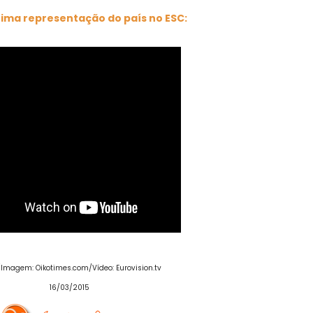
ltima representação do país no ESC:
/Imagem: Oikotimes.com/Vídeo: Eurovision.tv
16/03/2015