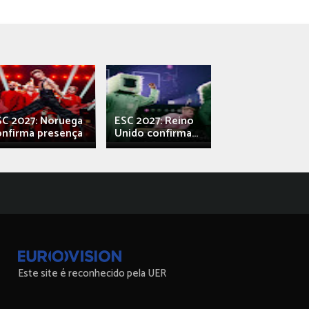
SC 2027: Noruega
ESC 2027: Reino
França: Alec e
onfirma presença
Unido confirma...
Qali" represen
Este site é reconhecido pela UER