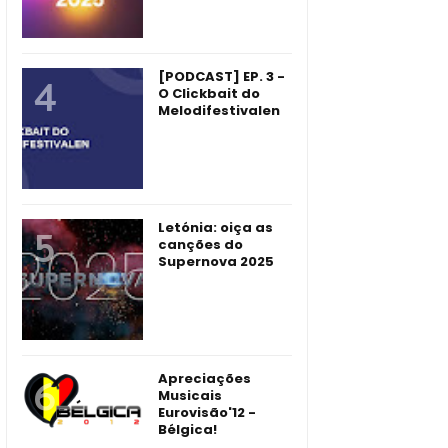
[PODCAST] EP. 3 -
O Clickbait do
Melodifestivalen
Letónia: oiça as
canções do
Supernova 2025
Apreciações
Musicais
Eurovisão'12 -
Bélgica!