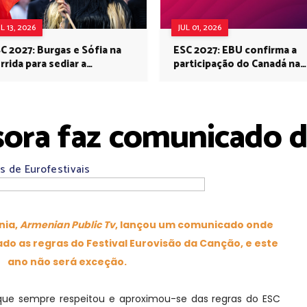
UL 13, 2026
JUL 01, 2026
C 2027: Burgas e Sófia na
ESC 2027: EBU confirma a
rrida para sediar a
participação do Canadá na
rovisão no próximo ano
Eurovisão do próximo ano
sora faz comunicado d
s de Eurofestivais
nia,
Armenian Public Tv
, lançou um comunicado onde
do as regras do Festival Eurovisão da Canção, e este
ano não será exceção.
e que sempre respeitou e aproximou-se das regras do ESC