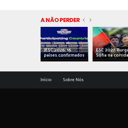
A NÃO PERDER
ecial] ‘Viva,
JESC 2026: 16
ESC 2027: Burg
ova’: o caos...
países confirmados
Sófia na corrida.
Início
Sobre Nós