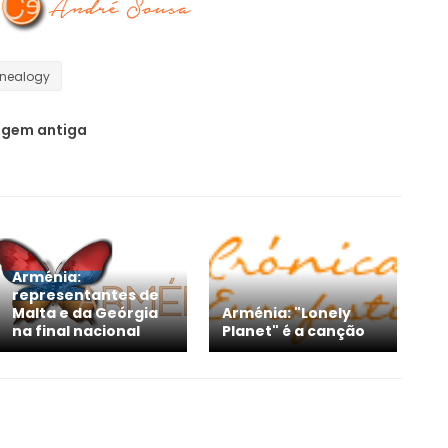
nealogy
gem antiga
Arménia:
representantes de
Malta e da Geórgia
Arménia: "Lonely
na final nacional
Planet" é a canção