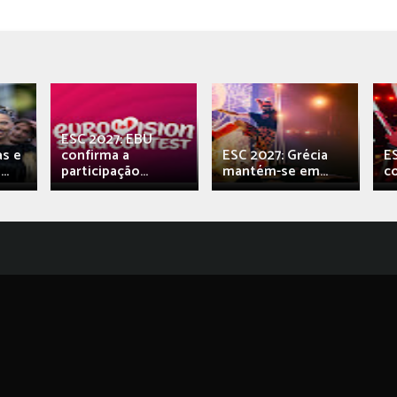
ESC 2027: EBU
as e
confirma a
ESC 2027: Grécia
E
..
participação...
mantém-se em...
c