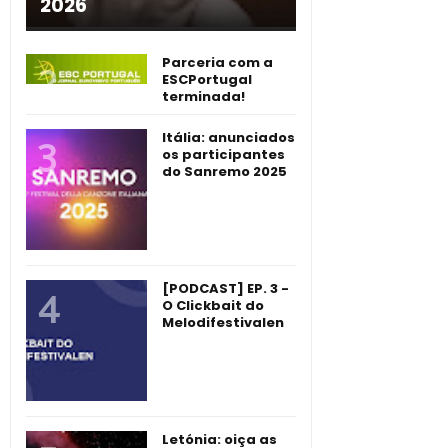
2026
Parceria com a
ESCPortugal
terminada!
Itália: anunciados
os participantes
do Sanremo 2025
[PODCAST] EP. 3 -
O Clickbait do
Melodifestivalen
Letónia: oiça as