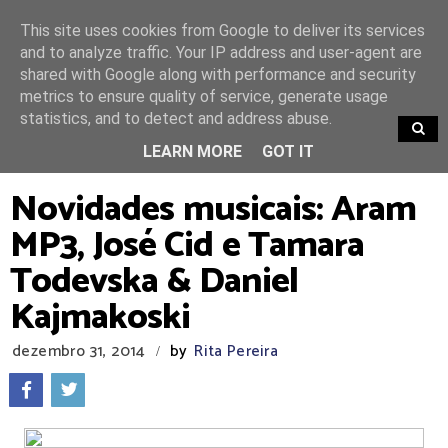
This site uses cookies from Google to deliver its services
and to analyze traffic. Your IP address and user-agent are
shared with Google along with performance and security
metrics to ensure quality of service, generate usage
statistics, and to detect and address abuse.
TRENDING
LEARN MORE
GOT IT
Novidades musicais: Aram
MP3, José Cid e Tamara
Todevska & Daniel
Kajmakoski
dezembro 31, 2014
by
Rita Pereira
/