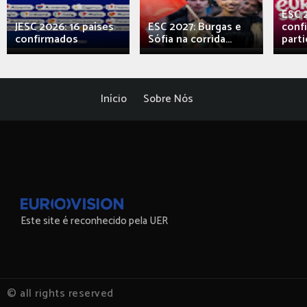
ESC 
JESC 2026: 16 países
ESC 2027: Burgas e
conf
confirmados
Sófia na corrida...
parti
Início
Sobre Nós
Este site é reconhecido pela UER
© all rights reserved