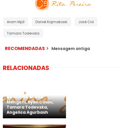
Aram Mp3
Daniel Kajmakoski
José Cid
Tamara Todevska
RECOMENDADAS
Mensagem antiga
RELACIONADAS
Novos trabalhos: Sigga
Beinteins, Marco
Mengoni, Ryan Dolan,
Tamara Todevska,
Angelica Agurbash