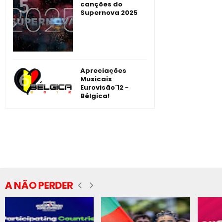
canções do
Supernova 2025
Apreciações
Musicais
Eurovisão'12 -
Bélgica!
A NÃO PERDER