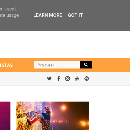
er-agent
rate usage
LEARN MORE
GOT IT
ISTAS