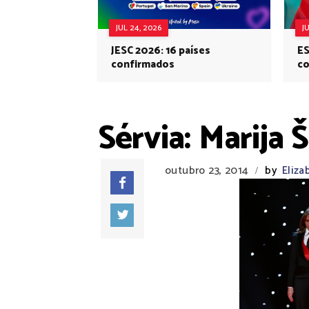
JUL 24, 2026
J
JESC 2026: 16 países
ES
confirmados
co
Eu
Sérvia: Marija 
outubro 23, 2014
by
Eliza
/