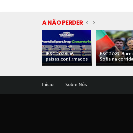
A NÃO PERDER
ecial] ‘Viva,
JESC 2026: 16
ESC 2027: Burg
ova’: o caos...
países confirmados
Sófia na corrida.
Início
Sobre Nós