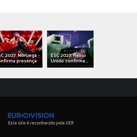
SC 2027: Noruega
ESC 2027: Reino
França: Alec e
onfirma presença
Unido confirma...
Qali" represen
Este site é reconhecido pela UER