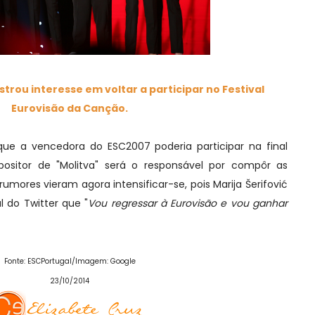
trou interesse em voltar a participar no Festival
Eurovisão da Canção.
 vencedora do ESC2007 poderia participar na final
positor de "Molitva" será o responsável por compôr as
rumores vieram agora intensificar-se, pois Marija Šerifović
 do Twitter que "
Vou regressar à Eurovisão e vou ganhar
Fonte: ESCPortugal/Imagem: Google
23/10/2014