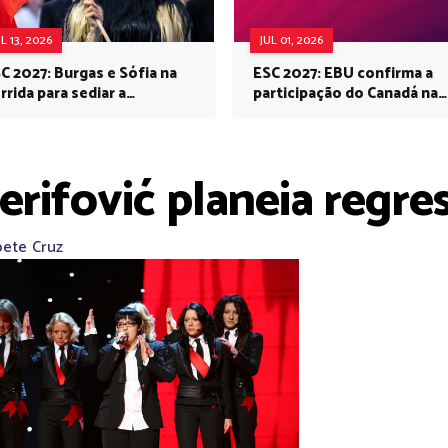
UL 13, 2026
JUL 01, 2026
C 2027: Burgas e Sófia na
ESC 2027: EBU confirma a
rrida para sediar a
participação do Canadá na
rovisão no próximo ano
Eurovisão do próximo ano
Šerifović planeia regre
bete Cruz