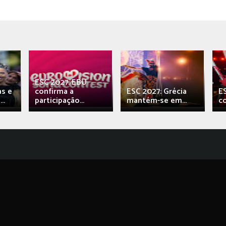
ESC 2027: EBU
as e
confirma a
ESC 2027: Grécia
E
..
participação...
mantém-se em...
c