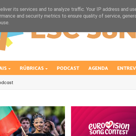
liver its services and to analyze traffic. Your IP address and us
rmance and security metrics to ensure quality of service, gene
buse.
AIS
RÚBRICAS
PODCAST
AGENDA
ENTREV
odcast