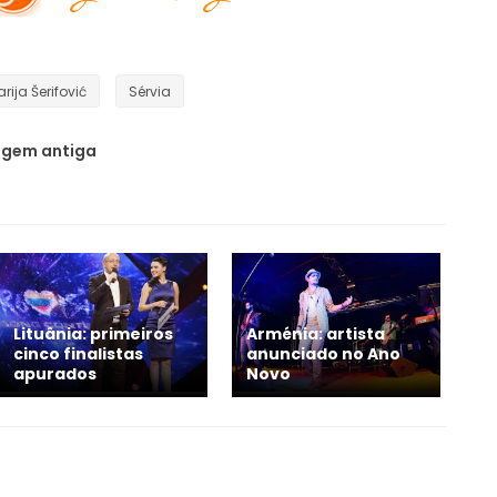
rija Šerifović
Sérvia
gem antiga
Lituânia: primeiros
Arménia: artista
cinco finalistas
anunciado no Ano
apurados
Novo