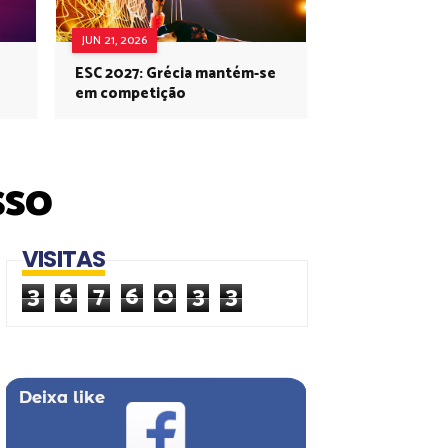
JUN 21, 2026
ESC 2027: Grécia mantém-se
em competição
sso
VISITAS
3
6
7
6
0
3
3