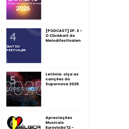
[PODCAST] EP. 3 -
O Clickbait do
Melodifestivalen
Letónia: oiça as
canções do
Supernova 2025
Apreciações
Musicais
Eurovisão'12 -