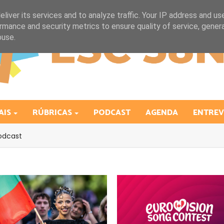
liver its services and to analyze traffic. Your IP address and us
rmance and security metrics to ensure quality of service, gene
buse.
AIS
RÚBRICAS
PODCAST
AGENDA
ENTREV
odcast