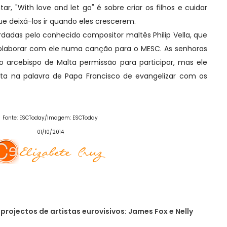
r, "With love and let go" é sobre criar os filhos e cuidar
ue deixá-los ir quando eles crescerem.
adas pelo conhecido compositor maltês Philip Vella, que
olaborar com ele numa canção para o MESC. As senhoras
o arcebispo de Malta permissão para participar, mas ele
dita na palavra de Papa Francisco de evangelizar com os
Fonte: ESCToday/Imagem: ESCToday
01/10/2014
projectos de artistas eurovisivos: James Fox e Nelly