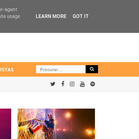
er-agent
rate usage
LEARN MORE
GOT IT
ISTAS