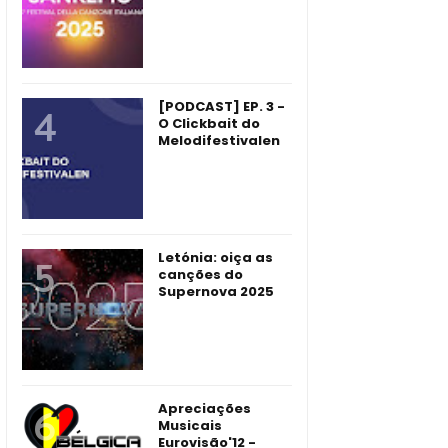
[PODCAST] EP. 3 -
O Clickbait do
Melodifestivalen
Letónia: oiça as
canções do
Supernova 2025
Apreciações
Musicais
Eurovisão'12 -