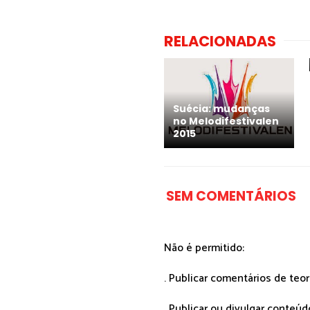
RELACIONADAS
Suécia: mudanças
no Melodifestivalen
2015
SEM COMENTÁRIOS
Não é permitido:
. Publicar comentários de teo
. Publicar ou divulgar conteúd