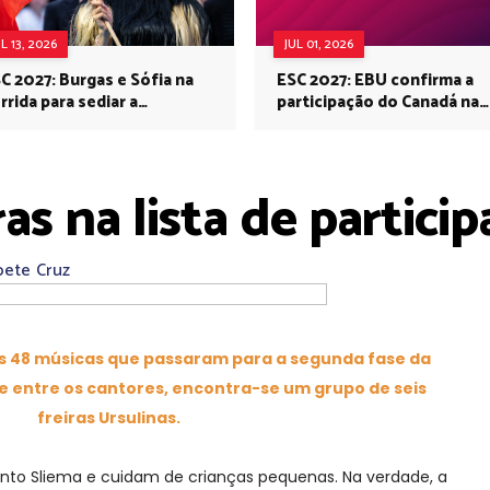
UL 13, 2026
JUL 01, 2026
C 2027: Burgas e Sófia na
ESC 2027: EBU confirma a
rrida para sediar a
participação do Canadá na
rovisão no próximo ano
Eurovisão do próximo ano
iras na lista de partic
bete Cruz
 das 48 músicas que passaram para a segunda fase da
De entre os cantores, encontra-se um grupo de seis
freiras Ursulinas.
o Sliema e cuidam de crianças pequenas. Na verdade, a