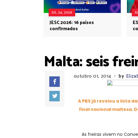
JUL 24, 2026
J
JESC 2026: 16 países
ES
confirmados
co
Eu
Malta: seis fre
outubro 01, 2014
by
Eliza
/
A PBS já revelou a lista
final nacional maltesa. 
As freiras vivem no Convent