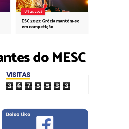
JUN 21, 2026
ESC 2027: Grécia mantém-se
em competição
ipantes do MESC
VISITAS
3
6
7
5
5
3
3