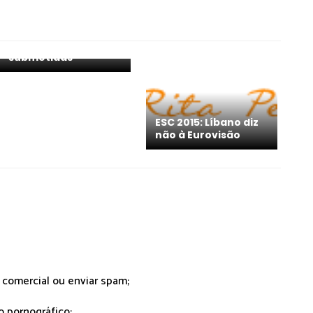
ESC 2015: Chipre
conta já com mais
de 100 canções
submetidas
ESC 2015: Líbano diz
não à Eurovisão
r comercial ou enviar spam;
o pornográfico;