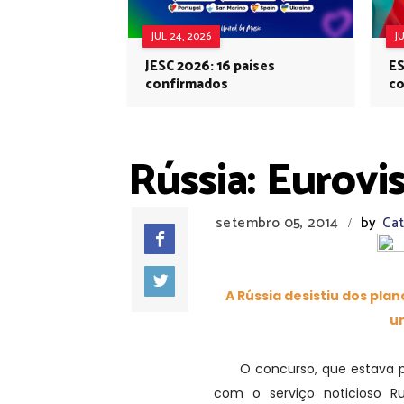
JUL 24, 2026
J
JESC 2026: 16 países
ES
confirmados
co
Eu
Rússia: Eurovi
setembro 05, 2014
by
Cat
/
A Rússia desistiu dos plan
um
O concurso, que estava prev
com o serviço noticioso R