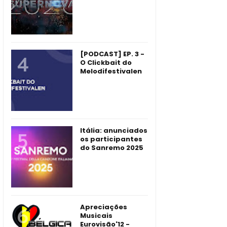
[PODCAST] EP. 3 -
O Clickbait do
Melodifestivalen
Itália: anunciados
os participantes
do Sanremo 2025
Apreciações
Musicais
Eurovisão'12 -