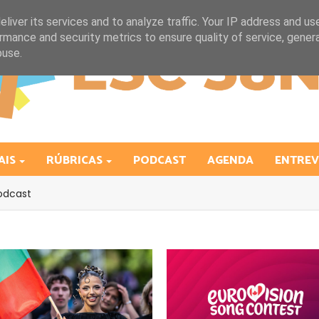
liver its services and to analyze traffic. Your IP address and us
rmance and security metrics to ensure quality of service, gene
buse.
AIS
RÚBRICAS
PODCAST
AGENDA
ENTREV
odcast