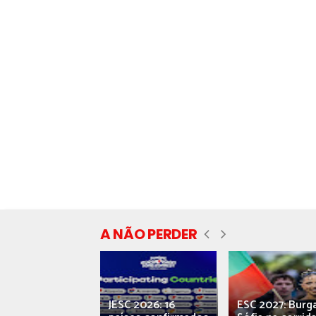
A NÃO PERDER
ecial] ‘Viva,
JESC 2026: 16
ESC 2027: Burg