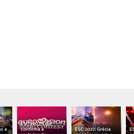
ESC 2027: EBU
as e
confirma a
ESC 2027: Grécia
E