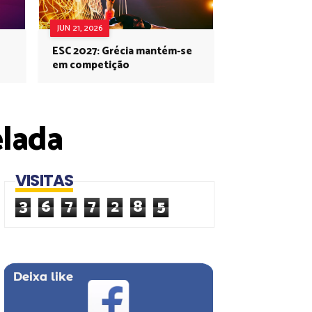
JUN 21, 2026
ESC 2027: Grécia mantém-se
em competição
elada
VISITAS
3
6
7
7
2
8
5