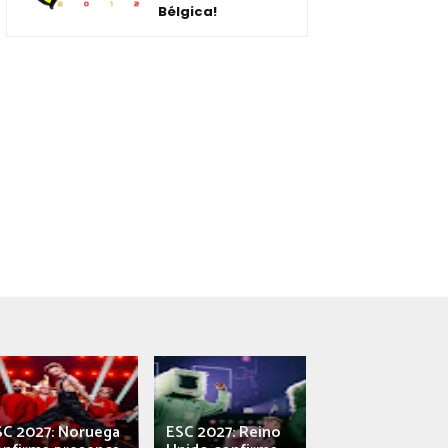
Bélgica!
SC 2027: Noruega
ESC 2027: Reino
França: Alec e