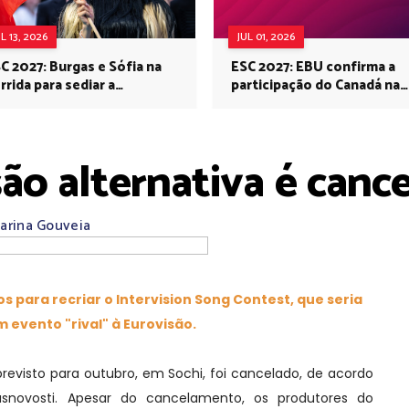
UL 13, 2026
JUL 01, 2026
C 2027: Burgas e Sófia na
ESC 2027: EBU confirma a
rrida para sediar a
participação do Canadá na
rovisão no próximo ano
Eurovisão do próximo ano
são alternativa é canc
arina Gouveia
os para recriar o Intervision Song Contest, que seria
 evento "rival" à Eurovisão.
isto para outubro, em Sochi, foi cancelado, de acordo
usnovosti. Apesar do cancelamento, os produtores do