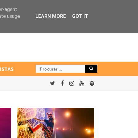
er-agent
rate usage
LEARN MORE
GOT IT
ISTAS