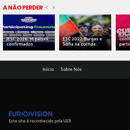
A NÃO PERDER
ESC 
JESC 2026: 16 países
ESC 2027: Burgas e
conf
confirmados
Sófia na corrida...
parti
Início
Sobre Nós
Este site é reconhecido pela UER