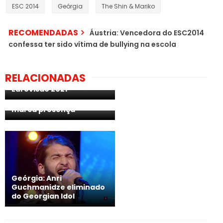
ESC 2014
Geórgia
The Shin & Mariko
RECOMENDADAS
Áustria: Vencedora do ESC2014
confessa ter sido vítima de bullying na escola
Geórgia: Tornike
RELACIONADAS
defende "You" na
Eurovisão 2021
JESC 2021: Geórgia
marca presença
Geórgia: Anri
Guchmanidze eliminado
do Georgian Idol