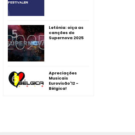
Letónia: oiça as
canções do
Supernova 2025
Apreciações
Musicais
Eurovisão'12 -
Bélgica!