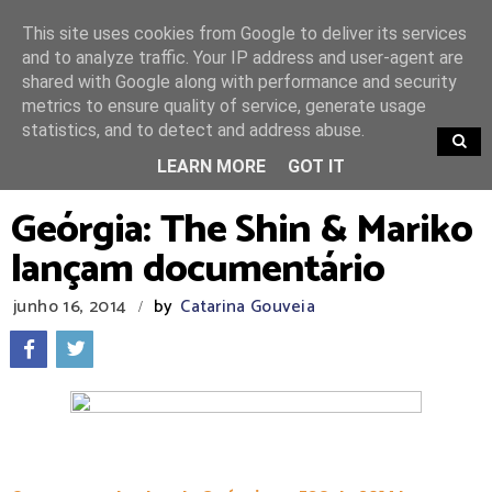
This site uses cookies from Google to deliver its services
and to analyze traffic. Your IP address and user-agent are
shared with Google along with performance and security
metrics to ensure quality of service, generate usage
statistics, and to detect and address abuse.
TRENDING
LEARN MORE
GOT IT
Geórgia: The Shin & Mariko
lançam documentário
junho 16, 2014
by
Catarina Gouveia
/