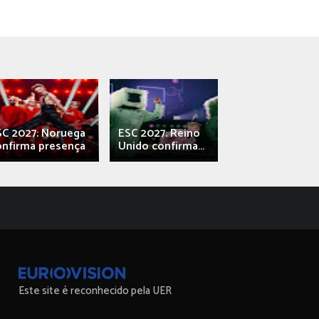
SC 2027: Noruega
ESC 2027: Reino
França: Alec e
onfirma presença
Unido confirma...
Qali" represen
Este site é reconhecido pela UER