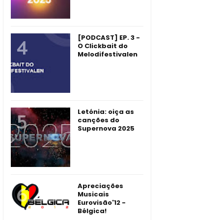
[PODCAST] EP. 3 -
O Clickbait do
Melodifestivalen
Letónia: oiça as
canções do
Supernova 2025
Apreciações
Musicais
Eurovisão'12 -
Bélgica!