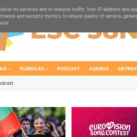
liver its services and to analyze traffic. Your IP address and us
rmance and security metrics to ensure quality of service, gene
buse.
AIS
RÚBRICAS
PODCAST
AGENDA
ENTREV
odcast