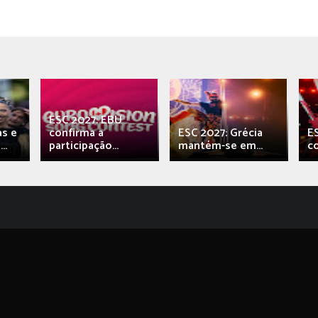
ESC 2027: EBU
as e
confirma a
ESC 2027: Grécia
E
..
participação...
mantém-se em...
c