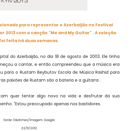
cionado para representar o Azerbaijão no Festival
r 2013 com a canção "Me and My Guitar" . A seleção
foi feita há duas semanas.
tal do Azerbaijão, no dia 18 de agosto de 2003. Ele tinha
meçou a cantar, e então compreendeu que a música era
ou para o Rustam Beybutov Escola de Música Rashid para
as paixões de Rustam são a bateria e a guitarra .
stam quer tentar algo novo na vida e desfrutar da sua
enho: "Estou preocupado apenas nos bastidores.
Fonte: Oikotimes/Imagem: Google
02/11/2013