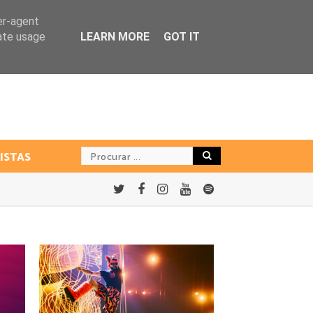
er-agent
rate usage
LEARN MORE
GOT IT
ISTAS