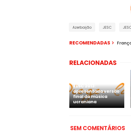
Azerbaijão
JESC
JESC
RECOMENDADAS
França
RELACIONADAS
JESC 2013:
apresentada versão
final da música
ucraniana
SEM COMENTÁRIOS