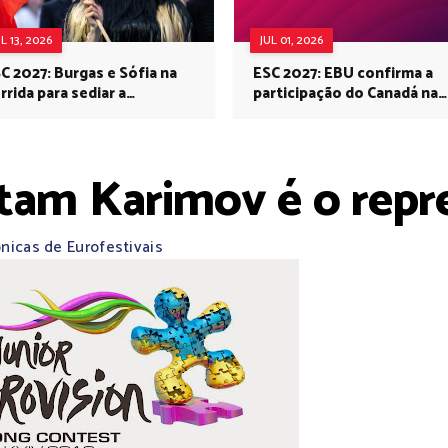
UL 13, 2026
JUL 01, 2026
C 2027: Burgas e Sófia na
ESC 2027: EBU confirma a
rrida para sediar a
participação do Canadá na
rovisão no próximo ano
Eurovisão do próximo ano
tam Karimov é o repr
nicas de Eurofestivais