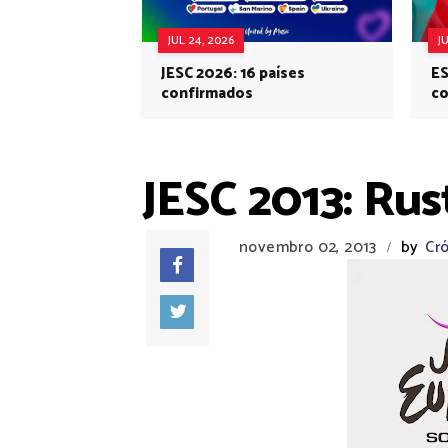
JUL 24, 2026
J
JESC 2026: 16 países
ES
confirmados
co
Eu
JESC 2013: Rus
novembro 02, 2013
by
Cró
/