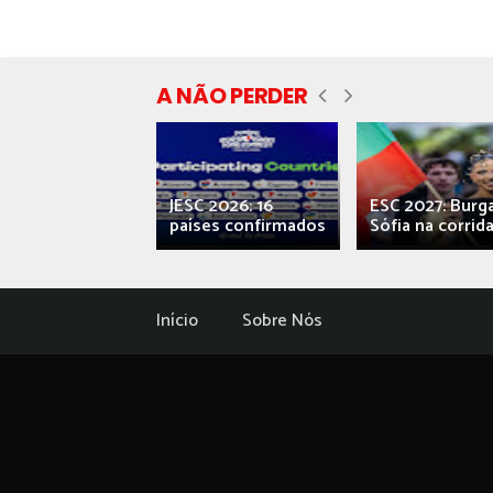
A NÃO PERDER
ecial] ‘Viva,
JESC 2026: 16
ESC 2027: Burg
ova’: o caos...
países confirmados
Sófia na corrida.
Início
Sobre Nós