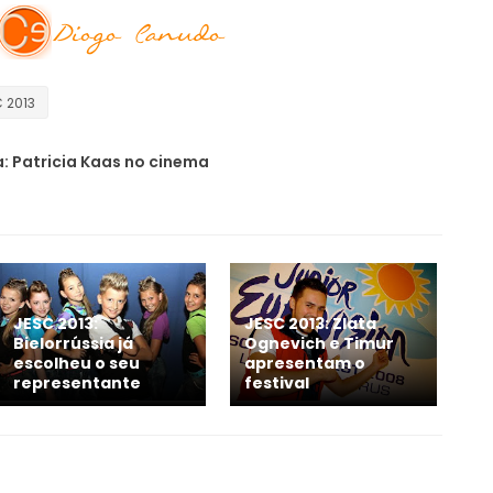
 2013
: Patricia Kaas no cinema
JESC 2013:
JESC 2013: Zlata
Bielorrússia já
Ognevich e Timur
escolheu o seu
apresentam o
representante
festival