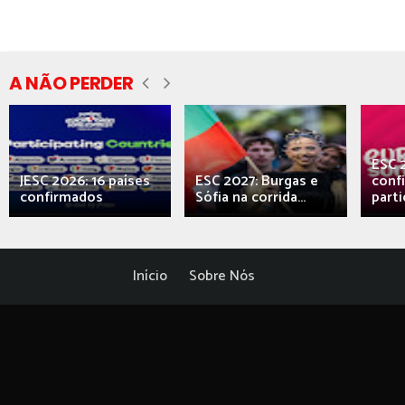
A NÃO PERDER
ESC 
JESC 2026: 16 países
ESC 2027: Burgas e
conf
confirmados
Sófia na corrida...
parti
Início
Sobre Nós