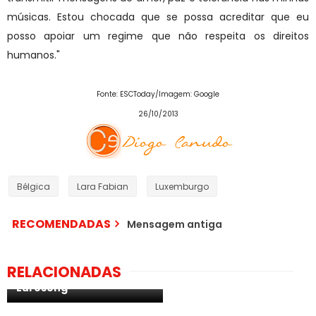
músicas. Estou chocada que se possa acreditar que eu
posso apoiar um regime que não respeita os direitos
humanos."
Fonte: ESCToday/Imagem: Google
26/10/2013
Bélgica
Lara Fabian
Luxemburgo
RECOMENDADAS
Mensagem antiga
Bélgica: disponibilizados
RELACIONADAS
na íntegra os temas do
Eurosong
Bélgica: Red Sebastian é
a escolha do país para a