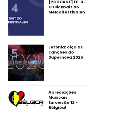
[PODCAST] EP. 3 -
O Clickbait do
Melodifestivalen
Letónia: oiça as
canções do
Supernova 2025
Apreciações
Musicais
Eurovisão'12 -
Bélgica!