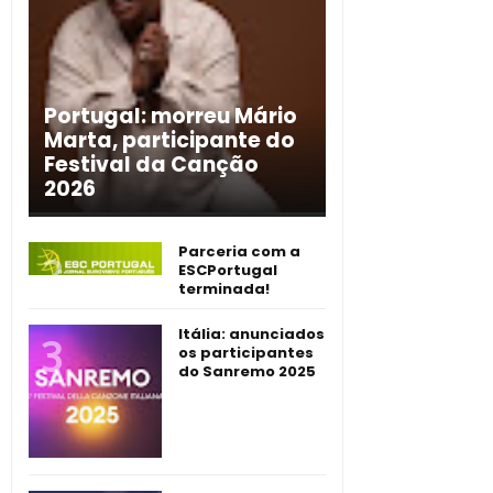
Portugal: morreu Mário
Marta, participante do
Festival da Canção
2026
Parceria com a
ESCPortugal
terminada!
Itália: anunciados
os participantes
do Sanremo 2025