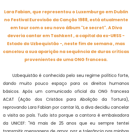
Lara Fabian, que representou o Luxemburgo em Dublin
no Festival Eurovisão da Canção 1988, está atualmente
em tour com o seu novo álbum "Le secret". A Diva
deveria cantar em Tashkent , a capital da ex-URSS -
Estado do Uzbequistão -, neste fim de semana , mas
cancelou a sua aparição na sequência de duras críticas
provenientes de uma ONG francesa.
Uzbequistão é conhecido pelo seu regime político forte,
dando muito pouco espaço para os direitos humanos
básicos. Após um comunicado oficial da ONG francesa
ACAT (Ação dos Cristãos para Abolição da Tortura),
reprovando Lara Fabian por cantar lá, a diva decidiu cancelar
a visita ao país. Tudo isto porque a cantora é embaixadora
da UNICEF: "Há mais de 25 anos que eu sempre tentei
transmitir mensagens de amor, paz e tolerância nas minhas