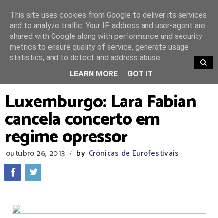
This site uses cookies from Google to deliver its services
and to analyze traffic. Your IP address and user-agent are
shared with Google along with performance and security
metrics to ensure quality of service, generate usage
statistics, and to detect and address abuse.
TRENDING
LEARN MORE
GOT IT
Luxemburgo: Lara Fabian
cancela concerto em
regime opressor
outubro 26, 2013
by
Crónicas de Eurofestivais
/