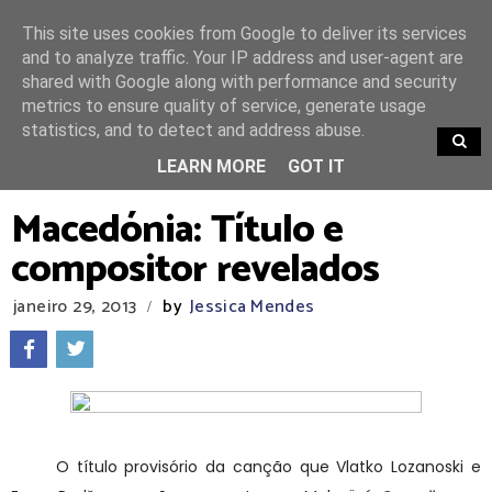
This site uses cookies from Google to deliver its services
and to analyze traffic. Your IP address and user-agent are
shared with Google along with performance and security
metrics to ensure quality of service, generate usage
statistics, and to detect and address abuse.
TRENDING
LEARN MORE
GOT IT
Macedónia: Título e
compositor revelados
janeiro 29, 2013
by
Jessica Mendes
/
O título provisório da canção que Vlatko Lozanoski e