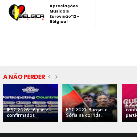
Apreciações
Musicais
Eurovisão'12 -
Bélgica!
A NÃO PERDER
ESC 
JESC 2026: 16 países
ESC 2027: Burgas e
conf
confirmados
Sófia na corrida...
parti