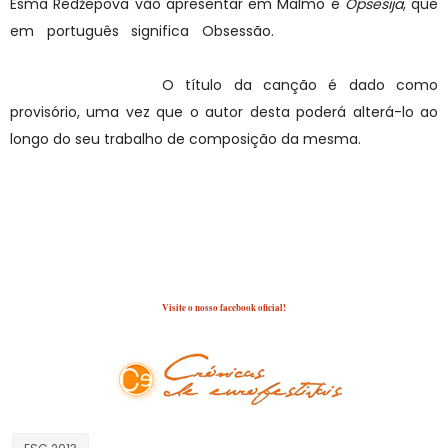
Esma Redžepova vão apresentar em Malmö é
Opsesija
, que
em português significa Obsessão.
A canção vai ser
composta por Simeon Atanasov, um dos filhoes de
Esma Redžepova.
O título da canção é dado como
provisório, uma vez que o autor desta poderá alterá-lo ao
longo do seu trabalho de composição da mesma.
Fonte/Imagem: ESCXtra
Visite o nosso facebook oficial!