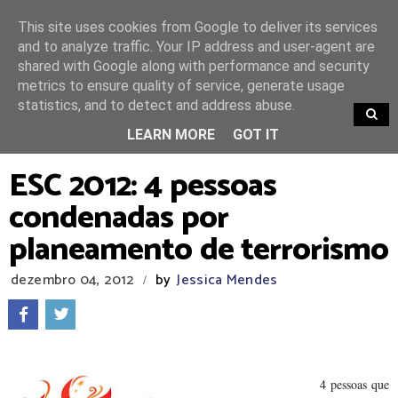
This site uses cookies from Google to deliver its services
and to analyze traffic. Your IP address and user-agent are
shared with Google along with performance and security
metrics to ensure quality of service, generate usage
statistics, and to detect and address abuse.
TRENDING
LEARN MORE
GOT IT
ESC 2012: 4 pessoas
condenadas por
planeamento de terrorismo
dezembro 04, 2012
by
Jessica Mendes
/
4 pessoas que