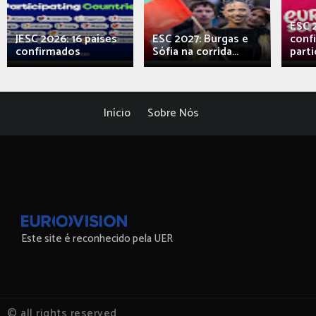
ESC 
JESC 2026: 16 países
ESC 2027: Burgas e
conf
confirmados
Sófia na corrida...
parti
Início
Sobre Nós
Este site é reconhecido pela UER
© all rights reserved