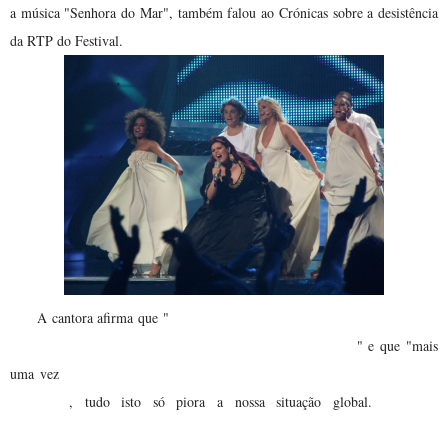
a música "Senhora do Mar", também falou ao Crónicas sobre a desistência
da RTP do Festival.
o orgulho do português em geral está muito
A cantora afirma que "
fragilizado devido à situação económica e política atual
" e que "mais
os dirigentes estão a subestimar as possibilidades do Festival
uma vez
Eurovisão
A
nossa
, tudo isto só piora a nossa situação global.
participação na Eurovisão nunca foi um esbanjo total de dinheiro.