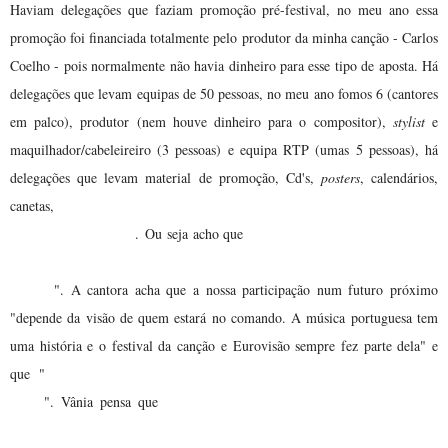
Haviam delegações que faziam promoção pré-festival, no meu ano essa
promoção foi financiada totalmente pelo produtor da minha canção - Carlos
Coelho - pois normalmente não havia dinheiro para esse tipo de aposta. Há
delegações que levam equipas de 50 pessoas, no meu ano fomos 6 (cantores
em palco), produtor (nem houve dinheiro para o compositor),
stylist
e
maquilhador/cabeleireiro (3 pessoas) e equipa RTP (umas 5 pessoas), há
delegações que levam material de promoção, Cd's,
posters
, calendários,
nós tivemos uma edição limitadíssima de Cd's, cujo nem um
canetas,
exemplar me sobrou
para certas coisas nunca houve
.
Ou seja acho que
dinheiro e chegamos ao ponto em que essa passou a ser a desculpa
clássica
". A cantora acha que a nossa participação num futuro próximo
"
depende da visão de quem estará no comando. A música portuguesa tem
uma história e o festival da canção e Eurovisão sempre fez parte dela" e
a nossa história ficará mais pobre sem esse acontecimento
que "
anual
vamos conseguir ganhar "
quando tivermos
". Vânia pensa que
dinheiro para organizar a Eurovisão, afinal de contas é o dinheiro que