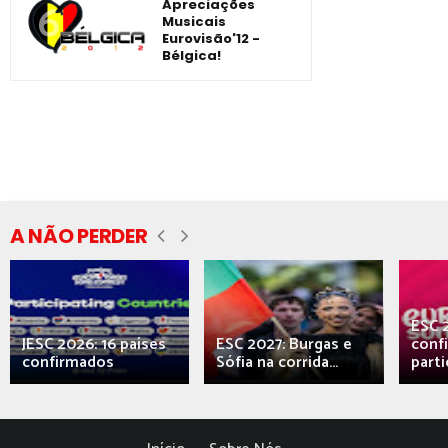
Apreciações
Musicais
Eurovisão'12 -
Bélgica!
A NÃO PERDER
ESC 
JESC 2026: 16 países
ESC 2027: Burgas e
conf
confirmados
Sófia na corrida...
parti