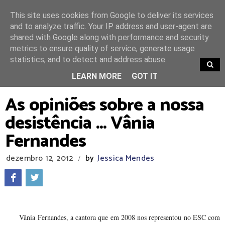
This site uses cookies from Google to deliver its services
and to analyze traffic. Your IP address and user-agent are
shared with Google along with performance and security
metrics to ensure quality of service, generate usage
statistics, and to detect and address abuse.
TRENDING
LEARN MORE
GOT IT
As opiniões sobre a nossa
desistência ... Vânia
Fernandes
dezembro 12, 2012
by
Jessica Mendes
/
Vânia Fernandes, a cantora que em 2008 nos representou no ESC com