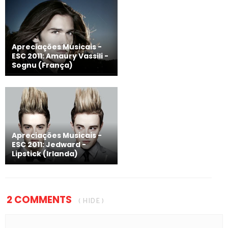
Apreciações Musicais -
ESC 2011: Amaury Vassili -
Sognu (França)
Apreciações Musicais -
ESC 2011: Jedward -
Lipstick (Irlanda)
2 COMMENTS
( HIDE )