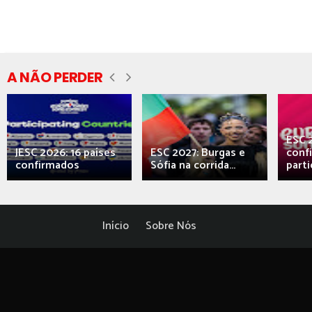
A NÃO PERDER
ESC 
JESC 2026: 16 países
ESC 2027: Burgas e
conf
confirmados
Sófia na corrida...
parti
Início
Sobre Nós