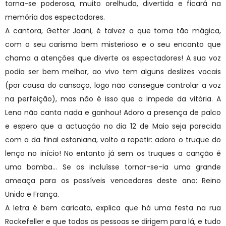
torna-se poderosa, muito orelhuda, divertida e ficará na
memória dos espectadores.
A cantora, Getter Jaani, é talvez a que torna tão mágica,
com o seu carisma bem misterioso e o seu encanto que
chama a atenções que diverte os espectadores! A sua voz
podia ser bem melhor, ao vivo tem alguns deslizes vocais
(por causa do cansaço, logo não consegue controlar a voz
na perfeição), mas não é isso que a impede da vitória. A
Lena não canta nada e ganhou! Adoro a presença de palco
e espero que a actuação no dia 12 de Maio seja parecida
com a da final estoniana, volto a repetir: adoro o truque do
lenço no início! No entanto já sem os truques a canção é
uma bomba… Se os incluísse tornar-se-ia uma grande
ameaça para os possíveis vencedores deste ano: Reino
Unido e França.
A letra é bem caricata, explica que há uma festa na rua
Rockefeller e que todas as pessoas se dirigem para lá, e tudo