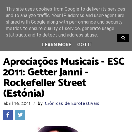
This site uses cookies from Google to deliver its services
and to analyze traffic. Your IP address and user-agent are
shared with Google along with performance and security
metrics to ensure quality of service, generate usage
statistics, and to detect and address abuse.
TRENDING
LEARN MORE
GOT IT
Apreciações Musicais - ESC
2011: Getter Janni -
Rockefeller Street
(Estónia)
abril 16, 2011
by
Crónicas de Eurofestivais
/