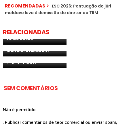
RECOMENDADAS
ESC 2026: Pontuação do júri
moldavo leva à demissão do diretor da TRM
[PODCAST] EP. 9 - O
regresso ao normal
RELACIONADAS
croata e os cães
finlandeses
[PODCAST] EP. 8 -
Maltalaratatakeke
Maltalaratakabum
[PODCAST] EP. 10 - D-E-S-
T-R-O-Y a RTP
SEM COMENTÁRIOS
Não é permitido:
. Publicar comentários de teor comercial ou enviar spam;