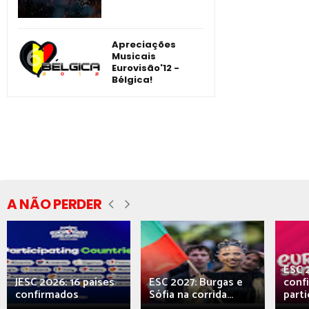
Apreciações
Musicais
Eurovisão'12 -
Bélgica!
A NÃO PERDER
ESC 
JESC 2026: 16 países
ESC 2027: Burgas e
conf
confirmados
Sófia na corrida...
parti