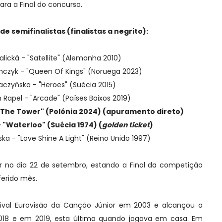
ra a Final do concurso.
 de semifinalistas (finalistas a negrito):
Kalická - "Satellite" (Alemanha 2010)
czyk - "Queen Of Kings" (Noruega 2023)
aczyńska - "Heroes" (Suécia 2015)
 Rapel - "Arcade" (Países Baixos 2019)
The Tower" (Polónia 2024) (apuramento direto)
 "
Waterloo" (Suécia 1974)
(
golden ticket
)
ka - "Love Shine A Light" (Reino Unido 1997)
gar no dia 22 de setembro, estando a Final da competição
ferido mês.
tival Eurovisão da Canção Júnior em 2003 e alcançou a
2018 e em 2019, esta última quando jogava em casa. Em