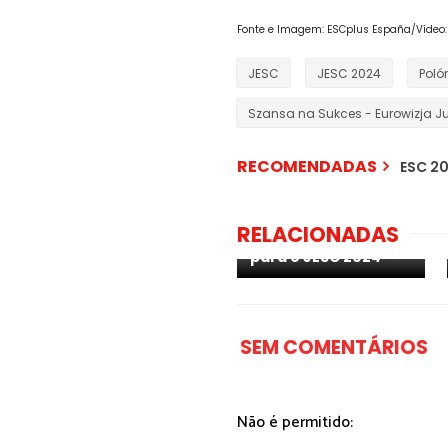
Fonte e Imagem: ESCplus España/Vídeo: 
JESC
JESC 2024
Poló
Szansa na Sukces - Eurowizja Ju
RECOMENDADAS
ESC 20
Polónia: Maja
Golańska é a última
RELACIONADAS
finalista na corrida
para o JESC 2024
SEM COMENTÁRIOS
Não é permitido: