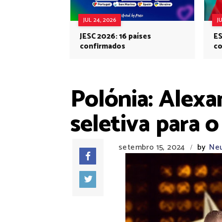
JUL 24, 2026
J
JESC 2026: 16 países
ES
confirmados
co
Eu
Polónia: Alexa
seletiva para 
setembro 15, 2024
by
Neu
/