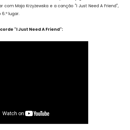
ar com Maja Krzyżewska e a canção "I Just Need A Friend",
6.º lugar.
corde "I Just Need A Friend":