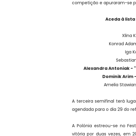
competição e apuraram-se pa
Aceda à lista
Xlina 
Konrad Adam
Iga K
Sebastian
Alexandra Antoniak - "
Dominik Arim -
Amelia Stawiars
A terceira semifinal terá lu
agendada para o dia 29 do re
A Polónia estreou-se no Fes
vitória por duas vezes, em 