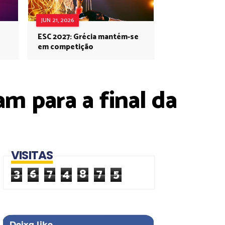
JUN 21, 2026
ESC 2027: Grécia mantém-se
em competição
m para a final da
VISITAS
3
6
7
4
8
7
5