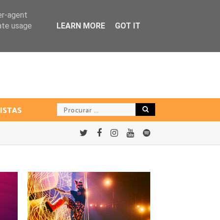
er-agent
rate usage
LEARN MORE
GOT IT
ISTAS