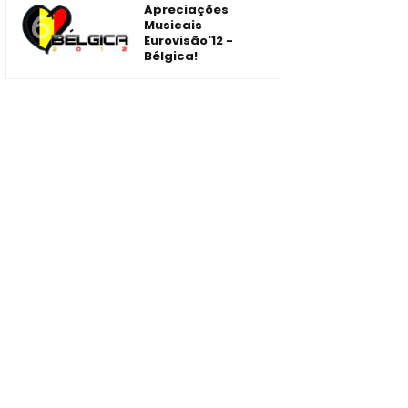
Apreciações
Musicais
Eurovisão'12 -
Bélgica!