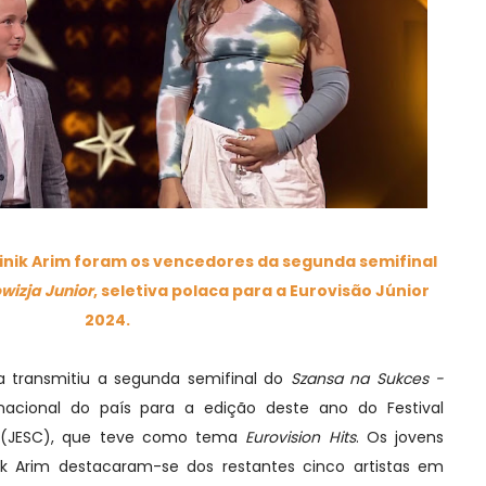
inik Arim foram os vencedores da segunda semifinal
wizja Junior
, seletiva polaca para a Eurovisão Júnior
2024.
ia transmitiu a segunda semifinal do
Szansa na Sukces -
 nacional do país para a edição deste ano do Festival
r (JESC), que teve como tema
Eurovision Hits
. Os jovens
ik Arim destacaram-se dos restantes cinco artistas em