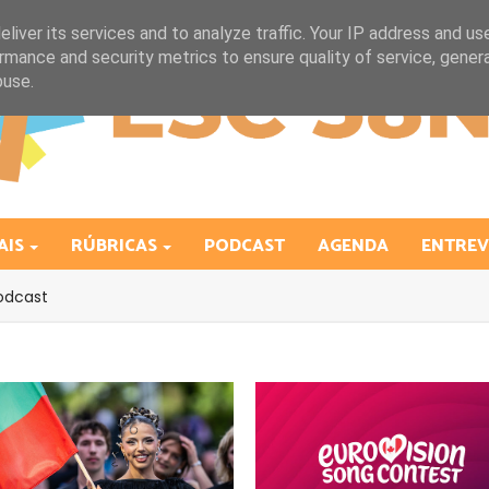
liver its services and to analyze traffic. Your IP address and us
rmance and security metrics to ensure quality of service, gene
buse.
AIS
RÚBRICAS
PODCAST
AGENDA
ENTREV
odcast