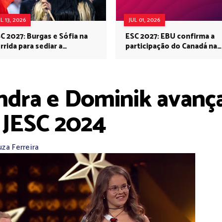
UL 13, 2026
JUL 01, 2026
C 2027: Burgas e Sófia na
ESC 2027: EBU confirma a
rrida para sediar a
participação do Canadá na
rovisão no próximo ano
Eurovisão do próximo ano
ndra e Dominik avança
o JESC 2024
za Ferreira