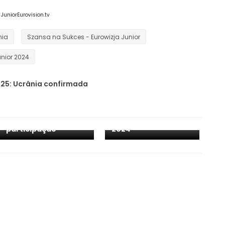
JuniorEurovision.tv
nia
Szansa na Sukces - Eurowizja Junior
nior 2024
25: Ucrânia confirmada
Polónia: Alexandra e
Dominik avançam
JESC 2024: Polónia
para a final da
confirma
seletiva para o JESC
participação
2024