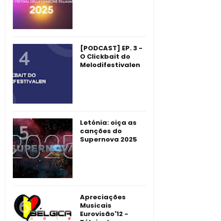
[PODCAST] EP. 3 -
O Clickbait do
Melodifestivalen
Letónia: oiça as
canções do
Supernova 2025
Apreciações
Musicais
Eurovisão'12 -