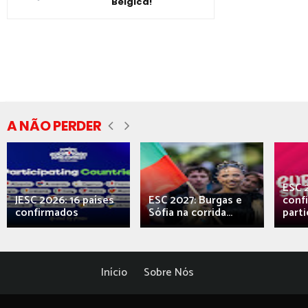
Bélgica!
A NÃO PERDER
ESC 
JESC 2026: 16 países
ESC 2027: Burgas e
conf
confirmados
Sófia na corrida...
parti
Início
Sobre Nós