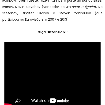
Rainbow). Além deste, fazem também parte da banda Bisser
Ivanov, Slavin Slavchev (vencedor do
X-Factor Bulgaria
), Ivo
Stefanov, Dimiter Sirakov e Stoyan Yankoulov (que
participou na Eurovisão em 2007 e 2013).
Oiça "Intention":