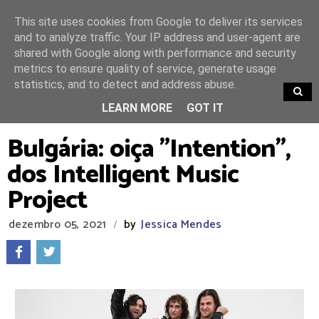
This site uses cookies from Google to deliver its services
and to analyze traffic. Your IP address and user-agent are
shared with Google along with performance and security
metrics to ensure quality of service, generate usage
statistics, and to detect and address abuse.
TRENDING
LEARN MORE
GOT IT
Bulgária: oiça "Intention",
dos Intelligent Music
Project
dezembro 05, 2021
by
Jessica Mendes
/