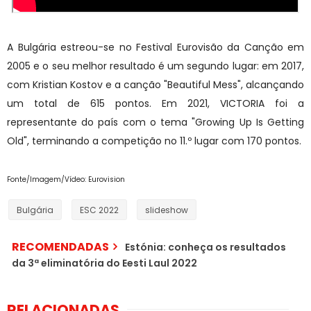
A Bulgária estreou-se no Festival Eurovisão da Canção em
2005 e o seu melhor resultado é um segundo lugar: em 2017,
com Kristian Kostov e a canção "Beautiful Mess", alcançando
um total de 615 pontos. Em 2021, VICTORIA foi a
representante do país com o tema "Growing Up Is Getting
Old", terminando a competição no 11.º lugar com 170 pontos.
Fonte/Imagem/Vídeo: Eurovision
Bulgária
ESC 2022
slideshow
RECOMENDADAS
Estónia: conheça os resultados
da 3ª eliminatória do Eesti Laul 2022
[Entrevista] Rita Dias:
RELACIONADAS