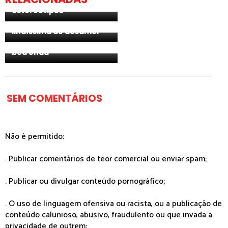
"Uma canção livre de
estereótipos"
[Entrevista] Salvador
Sobral: "É uma canção
[Entrevista] Joana
lindíssima de desamor"
Espadinha: "É uma
canção enérgica, com
boa onda"
SEM COMENTÁRIOS
Não é permitido:
. Publicar comentários de teor comercial ou enviar spam;
. Publicar ou divulgar conteúdo pornográfico;
. O uso de linguagem ofensiva ou racista, ou a publicação de
conteúdo calunioso, abusivo, fraudulento ou que invada a
privacidade de outrem;