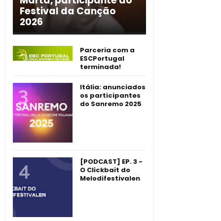
Marta, participante do
Festival da Canção
2026
Parceria com a
ESCPortugal
terminada!
Itália: anunciados
os participantes
do Sanremo 2025
[PODCAST] EP. 3 -
O Clickbait do
Melodifestivalen