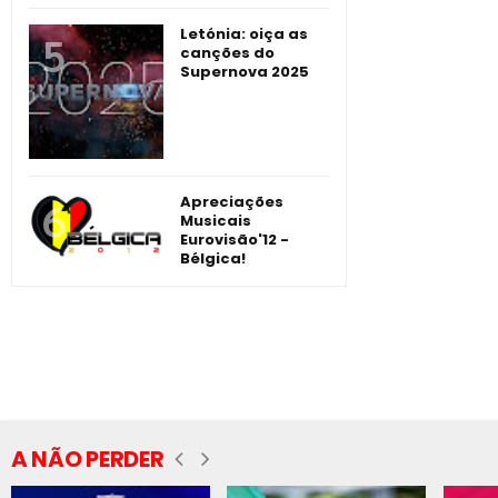
Letónia: oiça as
canções do
Supernova 2025
Apreciações
Musicais
Eurovisão'12 -
Bélgica!
A NÃO PERDER