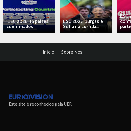
ESC 
JESC 2026: 16 países
ESC 2027: Burgas e
conf
confirmados
Sófia na corrida...
parti
Início
Sobre Nós
Este site é reconhecido pela UER