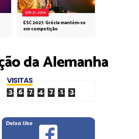
JUN 21, 2026
ESC 2027: Grécia mantém-se
em competição
ação da Alemanha
VISITAS
3
6
7
4
7
1
3