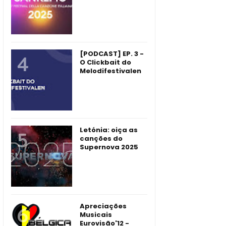
[PODCAST] EP. 3 -
O Clickbait do
Melodifestivalen
Letónia: oiça as
canções do
Supernova 2025
Apreciações
Musicais
Eurovisão'12 -