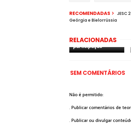
RECOMENDADAS
JESC 2
Geórgia e Bielorrússia
JESC 2025: Irlanda
RELACIONADAS
confirma
participação
SEM COMENTÁRIOS
Não é permitido:
. Publicar comentários de teo
. Publicar ou divulgar conteúd