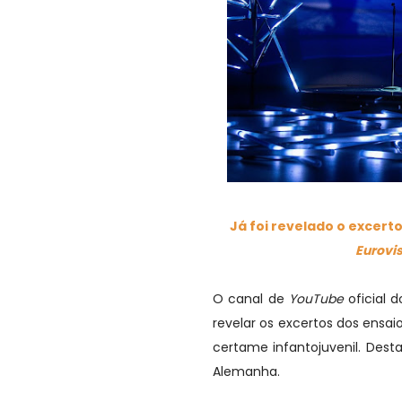
Já foi revelado o excer
Eurovi
O canal de
YouTube
oficial 
revelar os excertos dos ensa
certame infantojuvenil. Desta
Alemanha.