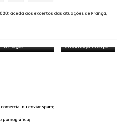
020: aceda aos excertos das atuações de França,
JESC 2025: França
vence a Eurovisão
Júnior. Portugal em
JESC 2026: Irlanda
13.º lugar
confirma presença
r comercial ou enviar spam;
o pornográfico;