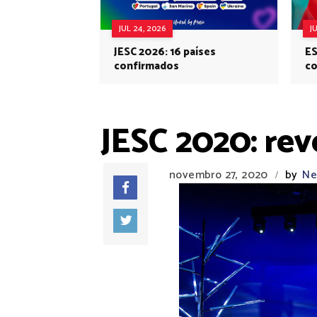
JUL 24, 2026
J
JESC 2026: 16 países
ES
confirmados
co
Eu
JESC 2020: re
novembro 27, 2020
by
Ne
/