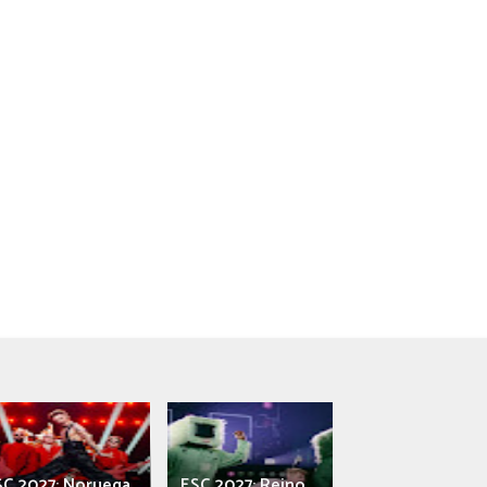
SC 2027: Noruega
ESC 2027: Reino
França: Alec e