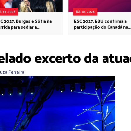
UL 13, 2026
JUL 01, 2026
C 2027: Burgas e Sófia na
ESC 2027: EBU confirma a
rrida para sediar a
participação do Canadá na
rovisão no próximo ano
Eurovisão do próximo ano
velado excerto da atu
uza Ferreira