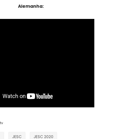
Alemanha:
tv
0
JESC
JESC 2020