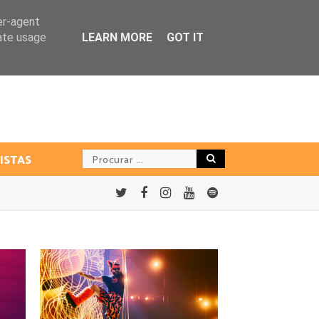
er-agent
rate usage
LEARN MORE
GOT IT
ISTAS