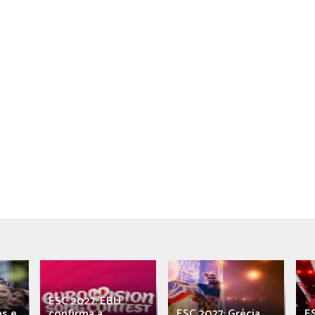
ESC 2027: EBU
as e
confirma a
ESC 2027: Grécia
E