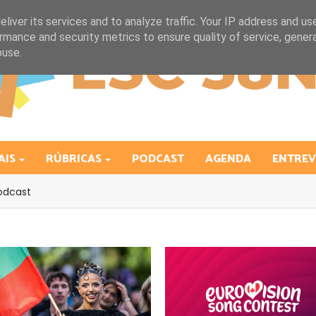
liver its services and to analyze traffic. Your IP address and us
rmance and security metrics to ensure quality of service, gene
buse.
AIS
RÚBRICAS
PODCAST
AGENDA
ENTREV
odcast