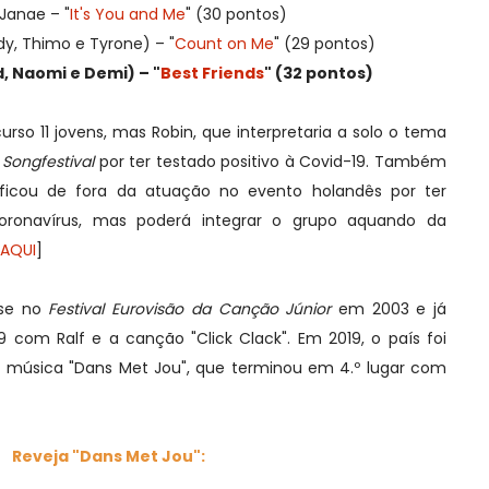
Janae – "
It's You and Me
" (30 pontos)
dy, Thimo e Tyrone) – "
Count on Me
" (29 pontos)
, Naomi e Demi) – "
Best Friends
" (32 pontos)
curso 11 jovens, mas
Robin, que interpretaria a solo o tema
 Songfestival
por ter testado positivo à Covid-19. Também
, ficou de fora da atuação no evento holandês por ter
coronavírus, mas poderá integrar o grupo aquando da
AQUI
]
-se no
Festival Eurovisão da Canção Júnior
em 2003 e já
om Ralf e a canção "Click Clack". Em 2019, o país foi
 música "Dans Met Jou", que terminou em 4.º lugar com
Reveja
"Dans Met Jou"
: