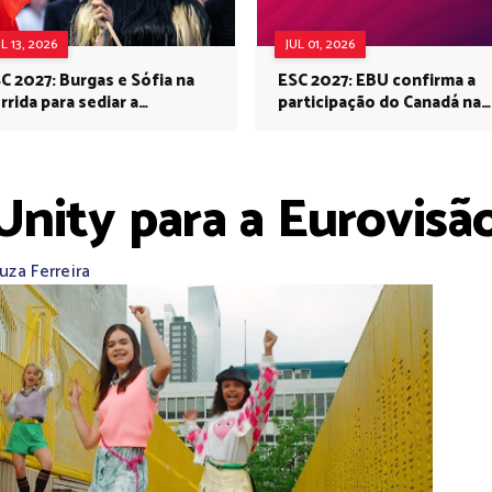
UL 13, 2026
JUL 01, 2026
C 2027: Burgas e Sófia na
ESC 2027: EBU confirma a
rrida para sediar a
participação do Canadá na
rovisão no próximo ano
Eurovisão do próximo ano
 Unity para a Eurovisã
uza Ferreira