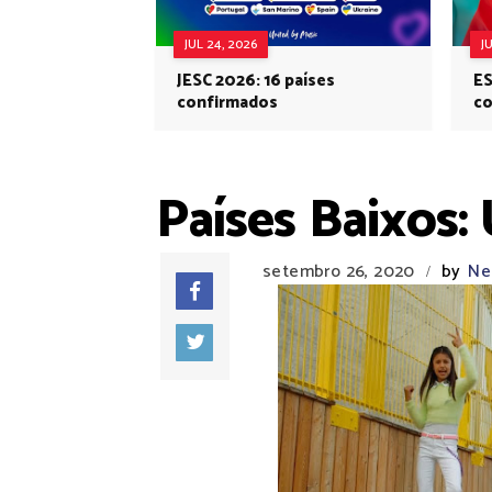
JUL 24, 2026
J
JESC 2026: 16 países
ES
confirmados
co
Eu
Países Baixos:
setembro 26, 2020
by
Ne
/