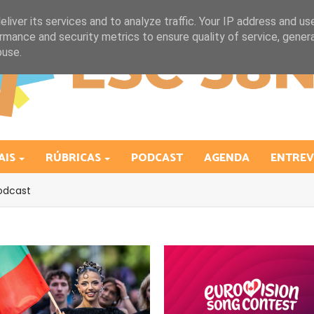
liver its services and to analyze traffic. Your IP address and us
rmance and security metrics to ensure quality of service, gene
buse.
AIS
RÚBRICAS
PODCAST
AGENDA
ENTREV
odcast