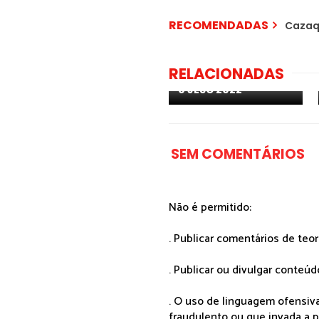
RECOMENDADAS
Cazaqu
Arménia: "DANCE!" é
RELACIONADAS
o tema de Nare para
o JESC 2022
SEM COMENTÁRIOS
Não é permitido:
. Publicar comentários de teo
. Publicar ou divulgar conteúd
. O uso de linguagem ofensiva
fraudulento ou que invada a p