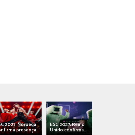
SC 2027: Noruega
ESC 2027: Reino
França: Alec e
onfirma presença
Unido confirma...
Qali" represen