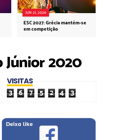
JUN 21, 2026
ESC 2027: Grécia mantém-se
em competição
o Júnior 2020
VISITAS
3
6
7
5
2
4
3