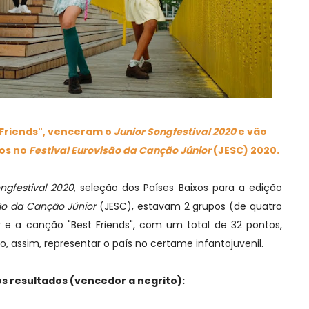
 Friends", venceram o
Junior Songfestival 2020
e vão
xos no
Festival Eurovisão da Canção Júnior
(JESC) 2020.
ngfestival 2020
, seleção dos Países Baixos para a edição
são da Canção Júnior
(JESC), estavam 2 grupos (de quatro
y e a canção "Best Friends", com um total de 32 pontos,
 assim, representar o país no certame infantojuvenil.
s resultados (vencedor a negrito):