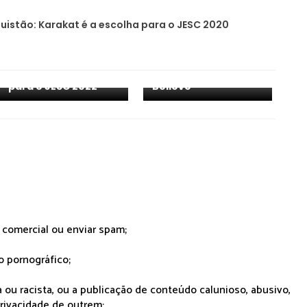
istão: Karakat é a escolha para o JESC 2020
Itália: revelado tema
Geórgia: oiça "I
para o JESC 2022
Believe"
r comercial ou enviar spam;
o pornográfico;
 ou racista, ou a publicação de conteúdo calunioso, abusivo,
rivacidade de outrem;