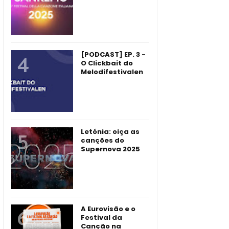
[PODCAST] EP. 3 -
O Clickbait do
Melodifestivalen
Letónia: oiça as
canções do
Supernova 2025
A Eurovisão e o
Festival da
Canção na