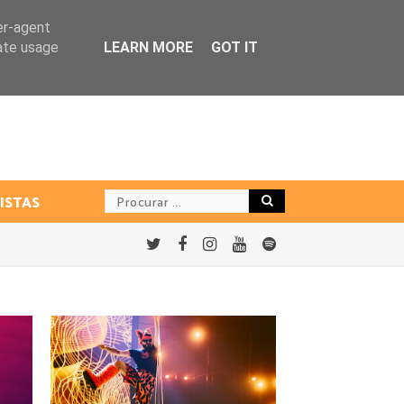
er-agent
rate usage
LEARN MORE
GOT IT
ISTAS