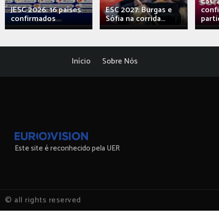
ESC 
JESC 2026: 16 países
ESC 2027: Burgas e
conf
confirmados
Sófia na corrida...
parti
Início
Sobre Nós
Este site é reconhecido pela UER
© all rights reserved