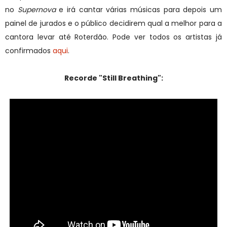
no
Supernova
e irá cantar várias músicas para depois um
painel de jurados e o público decidirem qual a melhor para a
cantora levar até Roterdão. Pode ver todos os artistas já
confirmados
aqui
.
Recorde "Still Breathing":