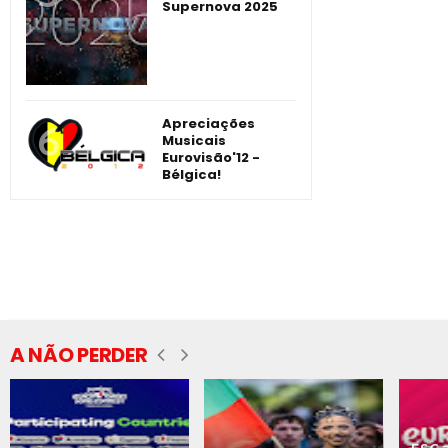
Supernova 2025
Apreciações
Musicais
Eurovisão'12 -
Bélgica!
A NÃO PERDER