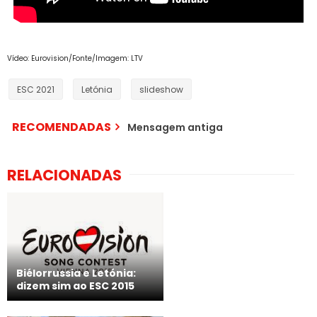
Vídeo: Eurovision/Fonte/Imagem: LTV
ESC 2021
Letónia
slideshow
RECOMENDADAS
Mensagem antiga
RELACIONADAS
Biélorrussia e Letónia:
dizem sim ao ESC 2015